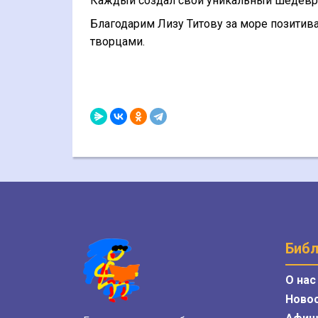
Каждый создал свой уникальный шедевр
Благодарим Лизу Титову за море позитив
творцами.
Библ
О нас
Ново