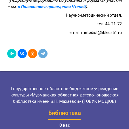
(Подробную информацию об условиях и форматах участия
– см.
в Положении о проведении Чтений
).
Научно-методический отдел,
тел. 44-21-72
email
:
metodist
@
libkids
51.
ru
Государственное областное бюджетное учреждение
культуры «Мурманская областная детско-юношеская
библиотека имени В.П. Махаевой» (ГОБУК МОДЮБ)
Библиотека
О нас