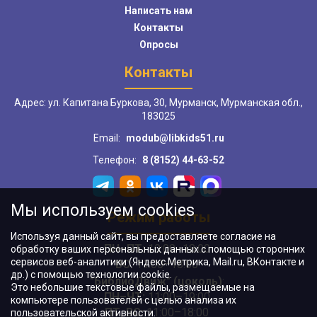
Написать нам
Контакты
Опросы
Контакты
Адрес: ул. Капитана Буркова, 30, Мурманск, Мурманская обл.,
183025
Email:
modub@libkids51.ru
Телефон:
8 (8152) 44-63-52
Мы используем cookies
Режим работы
Используя данный сайт, вы предоставляете согласие на
ПН–ПТ:
10:00–18:00
обработку ваших персональных данных с помощью сторонних
сервисов веб-аналитики (Яндекс.Метрика, Mail.ru, ВКонтакте и
ВС:
11:00–18:00
др.) с помощью технологии cookie.
"БиблиоДвиж" (цоколь)
:
Это небольшие текстовые файлы, размещаемые на
ПН–ЧТ
:
11:00–19:00
компьютере пользователей с целью анализа их
ПТ, ВС:
11:00–18:00
пользовательской активности.