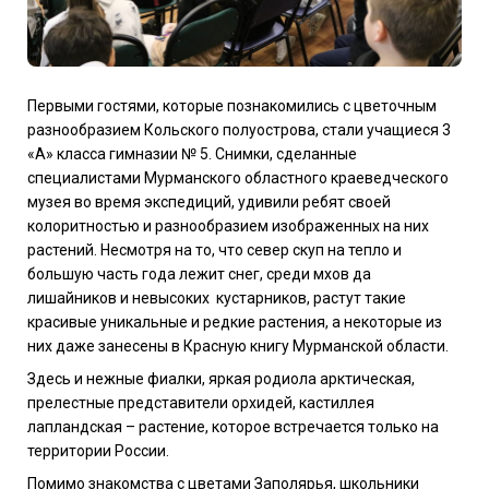
Первыми гостями, которые познакомились с цветочным
разнообразием Кольского полуострова, стали учащиеся 3
«А» класса гимназии № 5. Снимки, сделанные
специалистами Мурманского областного краеведческого
музея во время экспедиций, удивили ребят своей
колоритностью и разнообразием изображенных на них
растений. Несмотря на то, что север скуп на тепло и
большую часть года лежит снег, среди мхов да
лишайников и невысоких кустарников, растут такие
красивые уникальные и редкие растения, а некоторые из
них даже занесены в Красную книгу Мурманской области.
Здесь и нежные фиалки, яркая родиола арктическая,
прелестные представители орхидей, кастиллея
лапландская – растение, которое встречается только на
территории России.
Помимо знакомства с цветами Заполярья, школьники