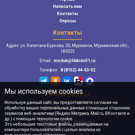
Написать нам
Контакты
Опросы
Контакты
Адрес: ул. Капитана Буркова, 30, Мурманск, Мурманская обл.,
183025
Email:
modub@libkids51.ru
Телефон:
8 (8152) 44-63-52
Мы используем cookies
Режим работы
Используя данный сайт, вы предоставляете согласие на
ПН–ПТ:
10:00–18:00
обработку ваших персональных данных с помощью сторонних
сервисов веб-аналитики (Яндекс.Метрика, Mail.ru, ВКонтакте и
ВС:
11:00–18:00
др.) с помощью технологии cookie.
"БиблиоДвиж" (цоколь)
:
Это небольшие текстовые файлы, размещаемые на
ПН–ЧТ
:
11:00–19:00
компьютере пользователей с целью анализа их
ПТ, ВС:
11:00–18:00