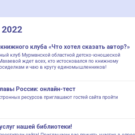
 2022
книжного клуба «Что хотел сказать автор?»
ижный клуб Мурманской областной детско-юношеской
Махаевой ждет всех, кто истосковался по книжному
осиделкам и чаю в кругу единомышленников!
лавы России: онлайн-тест
ктронных ресурсов приглашают гостей сайта пройти
услуг нашей библиотеки!
осетители сайта! Приглашаем вас принять участие в опро