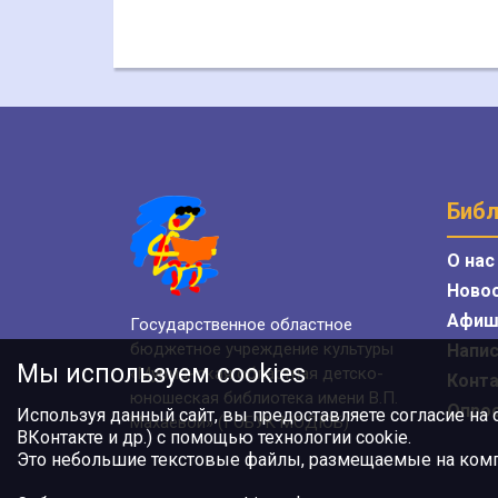
Библ
О нас
Ново
Афиш
Государственное областное
бюджетное учреждение культуры
Напис
Мы используем cookies
«Мурманская областная детско-
Конт
юношеская библиотека имени В.П.
Опро
Используя данный сайт, вы предоставляете согласие на
Махаевой» (ГОБУК МОДЮБ)
ВКонтакте и др.) с помощью технологии cookie.
Это небольшие текстовые файлы, размещаемые на компь