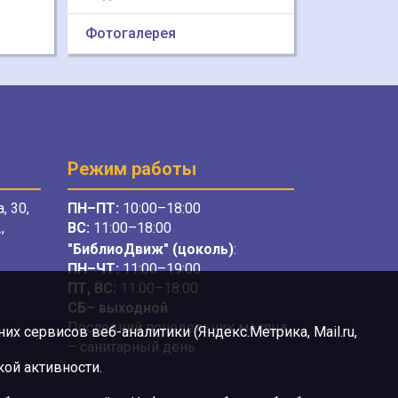
Фотогалерея
Режим работы
, 30,
ПН–ПТ:
10:00–18:00
,
ВС:
11:00–18:00
"БиблиоДвиж" (цоколь)
:
ПН–ЧТ
:
11:00–19:00
ПТ, ВС:
11:00–18:00
СБ– выходной
Последний понедельник месяца
х сервисов веб-аналитики (Яндекс.Метрика, Mail.ru,
– санитарный день
ой активности.