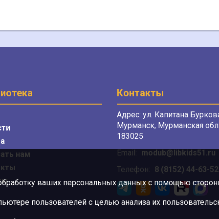
иотека
Контакты
Адрес: ул. Капитана Буркова
Мурманск, Мурманская обл.
сти
183025
а
Email:
modub@libkids51.ru
ать нам
акты
Телефон:
8 (8152) 44-63-52
сы
 обработку ваших персональных данных с помощью сторонни
ютере пользователей с целью анализа их пользовательск