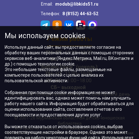
Email:
modub@libkids51.ru
Телефон:
8 (8152) 44-63-52
Мы используем cookies
Режим работы
Используя данный сайт, вы предоставляете согласие на
ПН–ПТ:
10:00–18:00
обработку ваших персональных данных с помощью сторонних
сервисов веб-аналитики (Яндекс.Метрика, Mail.ru, ВКонтакте и
ВС:
11:00–18:00
др.) с помощью технологии cookie.
"БиблиоДвиж" (цоколь)
:
Это небольшие текстовые файлы, размещаемые на
ПН–ЧТ
:
11:00–19:00
компьютере пользователей с целью анализа их
ПТ, ВС:
11:00–18:00
пользовательской активности.
СБ– выходной
Собранная при помощи cookie информация не может
Последний понедельник месяца – санитарный день
идентифицировать вас, однако может помочь нам улучшить
работу нашего сайта. Информация будет обрабатываться для
оценки использования сайта, составления отчетов о его
посещаемости и предоставления других услуг.
© 2001-26 Мурманская областная детско-юношеская
библиотека
Вы можете отказаться от использования cookies, выбрав
Все права на материалы, опубликованные на сайте МОДЮБ,
соответствующие настройки в браузере. Однако это может
принадлежат учреждению и/или авторам и охраняются в соответствии
повлиять на работу некоторых функций сайта. Используя этот
с законодательством РФ. Использование материалов, опубликованных