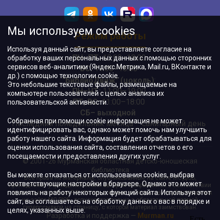
Мы используем cookies
Режим работы
Используя данный сайт, вы предоставляете согласие на
ПН–ПТ:
10:00–18:00
обработку ваших персональных данных с помощью сторонних
сервисов веб-аналитики (Яндекс.Метрика, Mail.ru, ВКонтакте и
ВС:
11:00–18:00
др.) с помощью технологии cookie.
"БиблиоДвиж" (цоколь)
:
Это небольшие текстовые файлы, размещаемые на
ПН–ЧТ
:
11:00–19:00
компьютере пользователей с целью анализа их
ПТ, ВС:
11:00–18:00
пользовательской активности.
СБ– выходной
Собранная при помощи cookie информация не может
Последний понедельник месяца – санитарный день
идентифицировать вас, однако может помочь нам улучшить
работу нашего сайта. Информация будет обрабатываться для
оценки использования сайта, составления отчетов о его
посещаемости и предоставления других услуг.
© 2001-26 Мурманская областная детско-юношеская
библиотека
Вы можете отказаться от использования cookies, выбрав
Все права на материалы, опубликованные на сайте МОДЮБ,
соответствующие настройки в браузере. Однако это может
принадлежат учреждению и/или авторам и охраняются в соответствии
повлиять на работу некоторых функций сайта. Используя этот
с законодательством РФ. Использование материалов, опубликованных
на сайте МОДЮБ, допускается только с обязательной прямой
сайт, вы соглашаетесь на обработку данных о вас в порядке и
гиперссылкой на страницу, с которой материал заимствован.
целях, указанных выше.
Разработка и поддержка —
Murman.ru