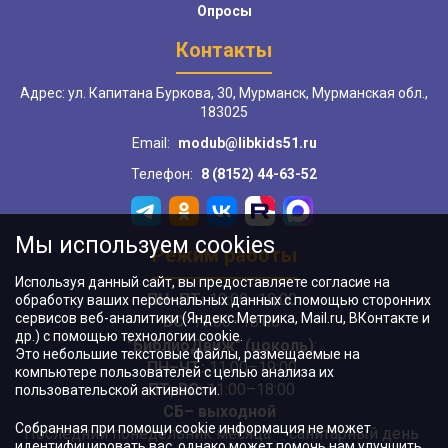
Опросы
Контакты
Адрес: ул. Капитана Буркова, 30, Мурманск, Мурманская обл.,
183025
Email:
modub@libkids51.ru
Телефон:
8 (8152) 44-63-52
Мы используем cookies
Режим работы
Используя данный сайт, вы предоставляете согласие на
ПН–ПТ:
10:00–18:00
обработку ваших персональных данных с помощью сторонних
сервисов веб-аналитики (Яндекс.Метрика, Mail.ru, ВКонтакте и
ВС:
11:00–18:00
др.) с помощью технологии cookie.
"БиблиоДвиж" (цоколь)
:
Это небольшие текстовые файлы, размещаемые на
ПН–ЧТ
:
11:00–19:00
компьютере пользователей с целью анализа их
ПТ, ВС:
11:00–18:00
пользовательской активности.
СБ– выходной
Собранная при помощи cookie информация не может
Последний понедельник месяца – санитарный день
идентифицировать вас, однако может помочь нам улучшить