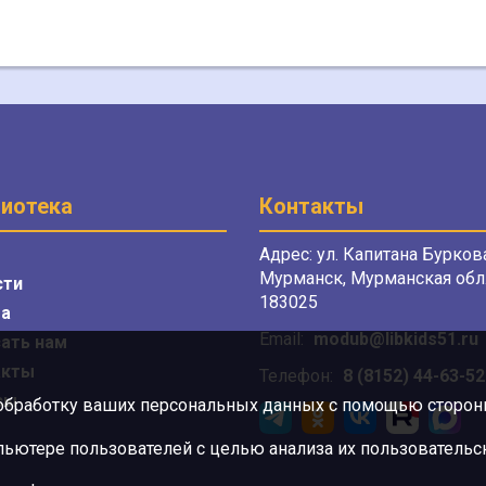
иотека
Контакты
Адрес: ул. Капитана Буркова
Мурманск, Мурманская обл.
сти
183025
а
Email:
modub@libkids51.ru
ать нам
акты
Телефон:
8 (8152) 44-63-52
сы
 обработку ваших персональных данных с помощью сторонни
ютере пользователей с целью анализа их пользовательск