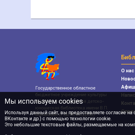
Библ
О нас
Ново
Афиш
Государственное областное
бюджетное учреждение культуры
Напис
Мы используем cookies
«Мурманская областная детско-
Конт
юношеская библиотека имени В.П.
Опро
Используя данный сайт, вы предоставляете согласие на
Махаевой» (ГОБУК МОДЮБ)
ВКонтакте и др.) с помощью технологии cookie.
Это небольшие текстовые файлы, размещаемые на компь