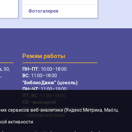
Фотогалерея
Режим работы
, 30,
ПН–ПТ:
10:00–18:00
,
ВС:
11:00–18:00
"БиблиоДвиж" (цоколь)
:
ПН–ЧТ
:
11:00–19:00
ПТ, ВС:
11:00–18:00
СБ– выходной
Последний понедельник месяца
х сервисов веб-аналитики (Яндекс.Метрика, Mail.ru,
– санитарный день
ой активности.