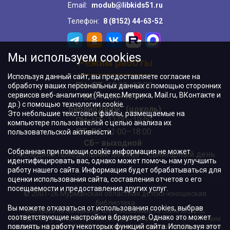
Email:
modub@libkids51.ru
Телефон:
8 (8152) 44-63-52
Мы используем cookies
Режим работы
Используя данный сайт, вы предоставляете согласие на
ПН–ПТ:
10:00–18:00
обработку ваших персональных данных с помощью сторонних
сервисов веб-аналитики (Яндекс.Метрика, Mail.ru, ВКонтакте и
ВС:
11:00–18:00
др.) с помощью технологии cookie.
"БиблиоДвиж" (цоколь)
:
Это небольшие текстовые файлы, размещаемые на
ПН–ЧТ
:
11:00–19:00
компьютере пользователей с целью анализа их
ПТ, ВС:
11:00–18:00
пользовательской активности.
СБ– выходной
Собранная при помощи cookie информация не может
Последний понедельник месяца – санитарный день
идентифицировать вас, однако может помочь нам улучшить
работу нашего сайта. Информация будет обрабатываться для
оценки использования сайта, составления отчетов о его
посещаемости и предоставления других услуг.
© 2001-26 Мурманская областная детско-юношеская
библиотека
Вы можете отказаться от использования cookies, выбрав
Все права на материалы, опубликованные на сайте МОДЮБ,
соответствующие настройки в браузере. Однако это может
принадлежат учреждению и/или авторам и охраняются в соответствии
повлиять на работу некоторых функций сайта. Используя этот
с законодательством РФ. Использование материалов, опубликованных