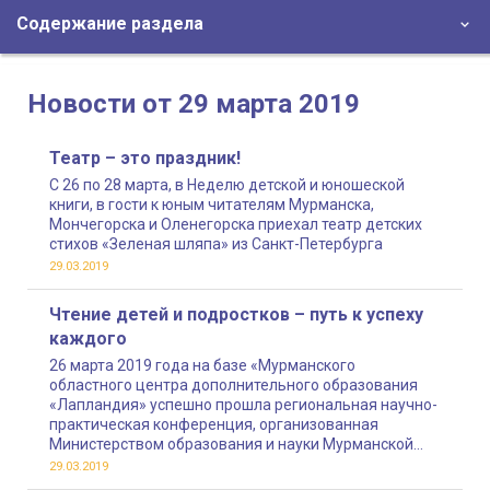
Содержание раздела
Новости от 29 марта 2019
Театр – это праздник!
С 26 по 28 марта, в Неделю детской и юношеской
книги, в гости к юным читателям Мурманска,
Мончегорска и Оленегорска приехал театр детских
стихов «Зеленая шляпа» из Санкт-Петербурга
29.03.2019
Чтение детей и подростков – путь к успеху
каждого
26 марта 2019 года на базе «Мурманского
областного центра дополнительного образования
«Лапландия» успешно прошла региональная научно-
практическая конференция, организованная
Министерством образования и науки Мурманской
области, Комитетом по культуре и искусству
29.03.2019
Мурманской области и Институтом развития