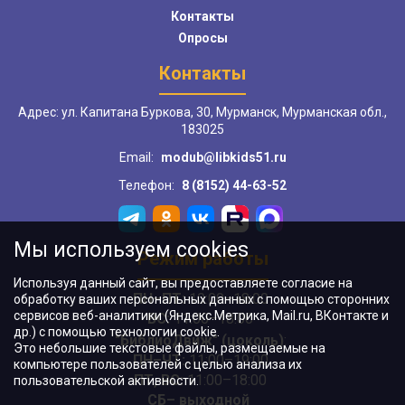
Контакты
Опросы
Контакты
Адрес: ул. Капитана Буркова, 30, Мурманск, Мурманская обл.,
183025
Email:
modub@libkids51.ru
Телефон:
8 (8152) 44-63-52
Мы используем cookies
Режим работы
Используя данный сайт, вы предоставляете согласие на
ПН–ПТ:
10:00–18:00
обработку ваших персональных данных с помощью сторонних
сервисов веб-аналитики (Яндекс.Метрика, Mail.ru, ВКонтакте и
ВС:
11:00–18:00
др.) с помощью технологии cookie.
"БиблиоДвиж" (цоколь)
:
Это небольшие текстовые файлы, размещаемые на
ПН–ЧТ
:
11:00–19:00
компьютере пользователей с целью анализа их
ПТ, ВС:
11:00–18:00
пользовательской активности.
СБ– выходной