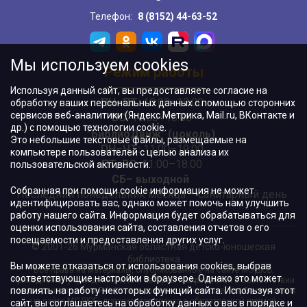
Телефон:
8 (8152) 44-63-52
Мы используем cookies
Режим работы
Используя данный сайт, вы предоставляете согласие на
ПН–ПТ:
10:00–18:00
обработку ваших персональных данных с помощью сторонних
сервисов веб-аналитики (Яндекс.Метрика, Mail.ru, ВКонтакте и
ВС:
11:00–18:00
др.) с помощью технологии cookie.
"БиблиоДвиж" (цоколь)
:
Это небольшие текстовые файлы, размещаемые на
ПН–ЧТ
:
11:00–19:00
компьютере пользователей с целью анализа их
ПТ, ВС:
11:00–18:00
пользовательской активности.
СБ– выходной
Собранная при помощи cookie информация не может
Последний понедельник месяца – санитарный день
идентифицировать вас, однако может помочь нам улучшить
работу нашего сайта. Информация будет обрабатываться для
оценки использования сайта, составления отчетов о его
посещаемости и предоставления других услуг.
© 2001-26 Мурманская областная детско-юношеская
библиотека
Вы можете отказаться от использования cookies, выбрав
Все права на материалы, опубликованные на сайте МОДЮБ,
соответствующие настройки в браузере. Однако это может
принадлежат учреждению и/или авторам и охраняются в соответствии
повлиять на работу некоторых функций сайта. Используя этот
с законодательством РФ. Использование материалов, опубликованных
на сайте МОДЮБ, допускается только с обязательной прямой
сайт, вы соглашаетесь на обработку данных о вас в порядке и