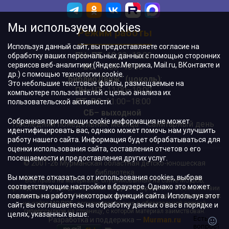
Мы используем cookies
Режим работы
Используя данный сайт, вы предоставляете согласие на
ПН–ПТ:
10:00–18:00
обработку ваших персональных данных с помощью сторонних
сервисов веб-аналитики (Яндекс.Метрика, Mail.ru, ВКонтакте и
ВС:
11:00–18:00
др.) с помощью технологии cookie.
"БиблиоДвиж" (цоколь)
:
Это небольшие текстовые файлы, размещаемые на
ПН–ЧТ
:
11:00–19:00
компьютере пользователей с целью анализа их
ПТ, ВС:
11:00–18:00
пользовательской активности.
СБ– выходной
Собранная при помощи cookie информация не может
Последний понедельник месяца – санитарный день
идентифицировать вас, однако может помочь нам улучшить
работу нашего сайта. Информация будет обрабатываться для
оценки использования сайта, составления отчетов о его
посещаемости и предоставления других услуг.
© 2001-26 Мурманская областная детско-юношеская
библиотека
Вы можете отказаться от использования cookies, выбрав
Все права на материалы, опубликованные на сайте МОДЮБ,
соответствующие настройки в браузере. Однако это может
принадлежат учреждению и/или авторам и охраняются в соответствии
повлиять на работу некоторых функций сайта. Используя этот
с законодательством РФ. Использование материалов, опубликованных
на сайте МОДЮБ, допускается только с обязательной прямой
сайт, вы соглашаетесь на обработку данных о вас в порядке и
гиперссылкой на страницу, с которой материал заимствован.
целях, указанных выше.
Разработка и поддержка —
Murman.ru