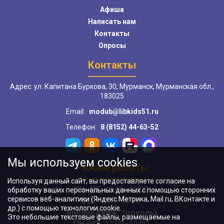
Афиша
Написать нам
Контакты
Опросы
Контакты
Адрес: ул. Капитана Буркова, 30, Мурманск, Мурманская обл.,
183025
Email:
modub@libkids51.ru
Телефон:
8 (8152) 44-63-52
Мы используем cookies
Режим работы
Используя данный сайт, вы предоставляете согласие на
ПН–ПТ:
10:00–18:00
обработку ваших персональных данных с помощью сторонних
сервисов веб-аналитики (Яндекс.Метрика, Mail.ru, ВКонтакте и
ВС:
11:00–18:00
др.) с помощью технологии cookie.
"БиблиоДвиж" (цоколь)
:
Это небольшие текстовые файлы, размещаемые на
ПН–ЧТ
:
11:00–19:00