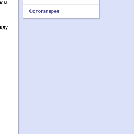
ием
Фотогалерея
ежду