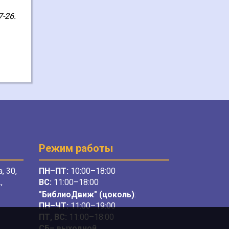
7-26.
Режим работы
, 30,
ПН–ПТ:
10:00–18:00
,
ВС:
11:00–18:00
"БиблиоДвиж" (цоколь)
:
ПН–ЧТ
:
11:00–19:00
ПТ, ВС:
11:00–18:00
СБ– выходной