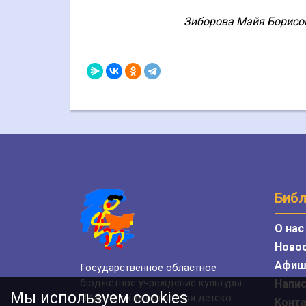
Зиборова Майя Борисов
Библ
О нас
Ново
Афиш
Государственное областное
бюджетное учреждение культуры
Напис
Мы используем cookies
«Мурманская областная детско-
Конт