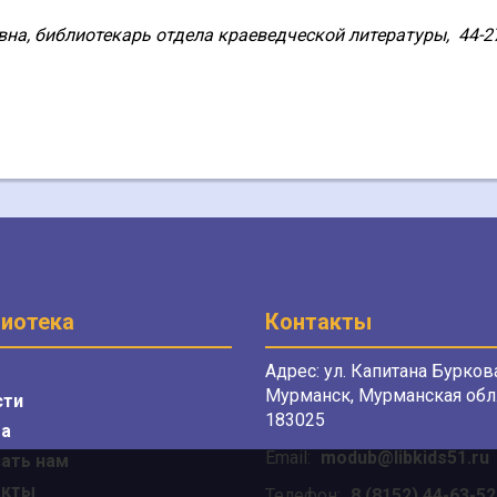
на, библиотекарь отдела краеведческой литературы,
44-2
иотека
Контакты
Адрес: ул. Капитана Буркова
Мурманск, Мурманская обл.
сти
183025
а
Email:
modub@libkids51.ru
ать нам
акты
Телефон:
8 (8152) 44-63-52