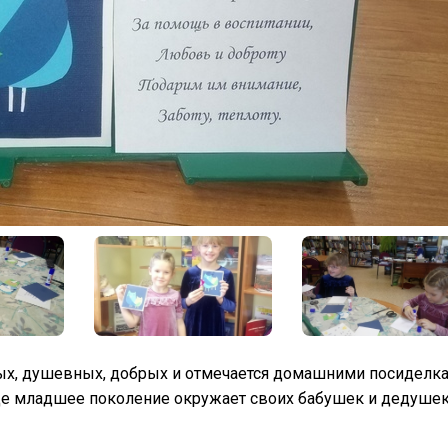
плых, душевных, добрых и отмечается домашними посиделк
где младшее поколение окружает своих бабушек и дедуше