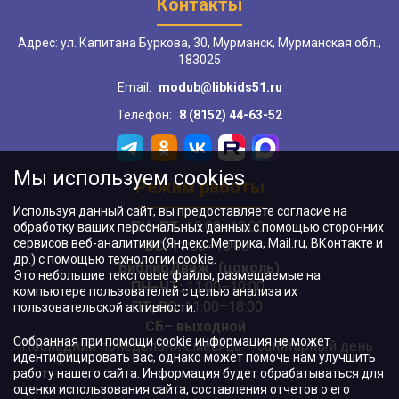
Контакты
Адрес: ул. Капитана Буркова, 30, Мурманск, Мурманская обл.,
183025
Email:
modub@libkids51.ru
Телефон:
8 (8152) 44-63-52
Мы используем cookies
Режим работы
Используя данный сайт, вы предоставляете согласие на
ПН–ПТ:
10:00–18:00
обработку ваших персональных данных с помощью сторонних
сервисов веб-аналитики (Яндекс.Метрика, Mail.ru, ВКонтакте и
ВС:
11:00–18:00
др.) с помощью технологии cookie.
"БиблиоДвиж" (цоколь)
:
Это небольшие текстовые файлы, размещаемые на
ПН–ЧТ
:
11:00–19:00
компьютере пользователей с целью анализа их
ПТ, ВС:
11:00–18:00
пользовательской активности.
СБ– выходной
Собранная при помощи cookie информация не может
Последний понедельник месяца – санитарный день
идентифицировать вас, однако может помочь нам улучшить
работу нашего сайта. Информация будет обрабатываться для
оценки использования сайта, составления отчетов о его