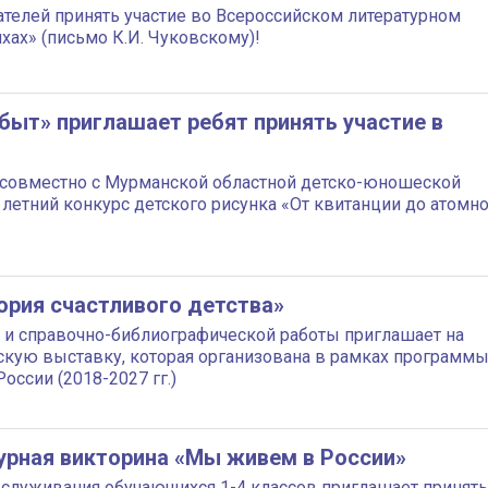
телей принять участие во Всероссийском литературном
хах» (письмо К.И. Чуковскому)!
ыт» приглашает ребят принять участие в
совместно с Мурманской областной детско-юношеской
летний конкурс детского рисунка «От квитанции до атомн
ория счастливого детства»
и справочно-библиографической работы приглашает на
кую выставку, которая организована в рамках программ
оссии (2018-2027 гг.)
урная викторина «Мы живем в России»
бслуживания обучающихся 1-4 классов приглашает принять