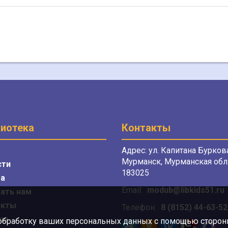
иотека
Контакты
Адрес: ул. Капитана Буркова
Мурманск, Мурманская обл.
сти
183025
а
Email:
modub@libkids51.ru
ать нам
акты
Телефон:
8 (8152) 44-63-52
сы
 обработку ваших персональных данных с помощью сторонни