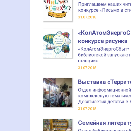
Приглашаем наших чита
конкурсе «Письмо в сти
31.07.2018
«КолАтомЭнергоСб
конкурсе рисунка
«КолАтомЭнергоСбыт» 
библиотекой запускают 
станции»
31.07.2018
Выставка «Террит
Отдел информационной 
комплексную тематичес
Десятилетия детства в Р
31.07.2018
Семейная литерат
Отдел библиотечного о