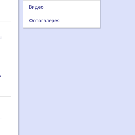
Видео
Фотогалерея
ш
А
-