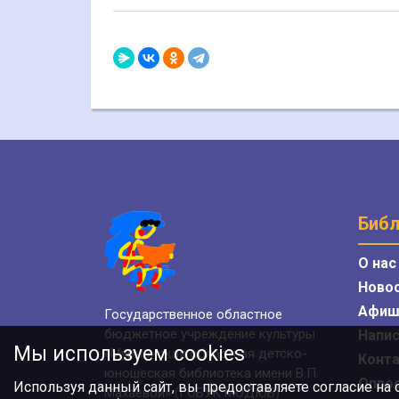
Библ
О нас
Ново
Афиш
Государственное областное
бюджетное учреждение культуры
Напис
Мы используем cookies
«Мурманская областная детско-
Конт
юношеская библиотека имени В.П.
Опро
Используя данный сайт, вы предоставляете согласие на
Махаевой» (ГОБУК МОДЮБ)