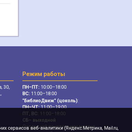
Режим работы
, 30,
ПН–ПТ:
10:00–18:00
,
ВС:
11:00–18:00
"БиблиоДвиж" (цоколь)
:
ПН–ЧТ
:
11:00–19:00
ПТ, ВС:
11:00–18:00
СБ– выходной
Последний понедельник месяца
х сервисов веб-аналитики (Яндекс.Метрика, Mail.ru,