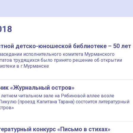
018
тной детско-юношеской библиотеке – 50 лет
 заседании исполнительного комитета Мурманского
утатов трудящихся было принято решение об открытии
лиотеки в г.Мурманске
ник «Журнальный остров»
в летнем читальном зале на Рябиновой аллее возле
Пикулю (проезд Капитана Тарана) состоится литературный
стров»
ературный конкурс «Письмо в стихах»