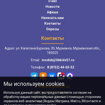
О нас
Новости
Афиша
Написать нам
Контакты
Опросы
Контакты
Адрес: ул. Капитана Буркова, 30, Мурманск, Мурманская обл.,
183025
Email:
modub@libkids51.ru
Телефон:
8 (8152) 44-63-52
Мы используем cookies
Режим работы
Используя данный сайт, вы предоставляете согласие на
ПН–ПТ:
10:00–18:00
обработку ваших персональных данных с помощью сторонних
сервисов веб-аналитики (Яндекс.Метрика, Mail.ru, ВКонтакте и
ВС:
11:00–18:00