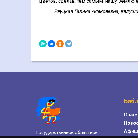
цветов, сделав, тем самым, нашу Землю 
Реуцкая Галина Алексеевна, ведущи
Библ
О нас
Ново
Афиш
Государственное областное