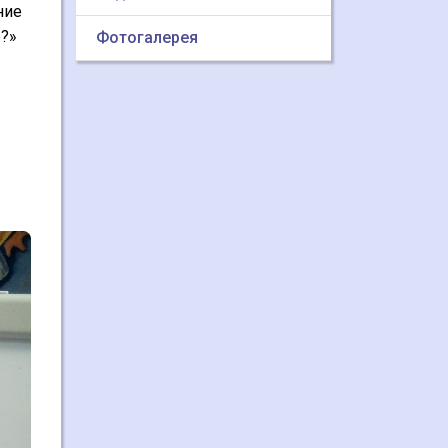
ние
ье?»
Фотогалерея