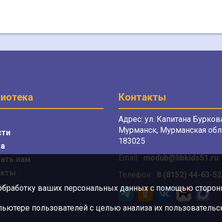
иотека
Контакты
Адрес: ул. Капитана Буркова
Мурманск, Мурманская обл.
сти
183025
а
Email:
modub@libkids51.ru
ать нам
акты
Телефон:
8 (8152) 44-63-52
сы
 обработку ваших персональных данных с помощью сторонни
ютере пользователей с целью анализа их пользовательск