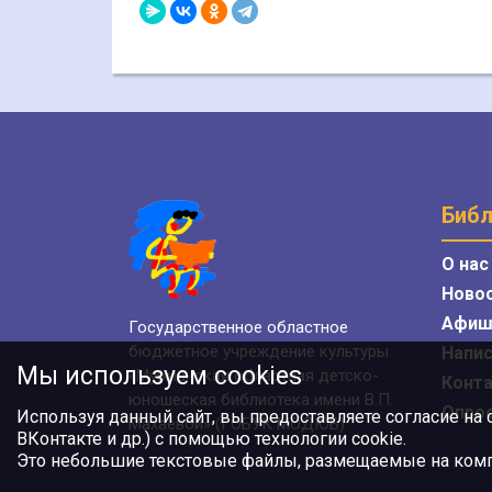
Библ
О нас
Ново
Афиш
Государственное областное
бюджетное учреждение культуры
Напис
Мы используем cookies
«Мурманская областная детско-
Конт
юношеская библиотека имени В.П.
Опро
Используя данный сайт, вы предоставляете согласие на
Махаевой» (ГОБУК МОДЮБ)
ВКонтакте и др.) с помощью технологии cookie.
Это небольшие текстовые файлы, размещаемые на компь