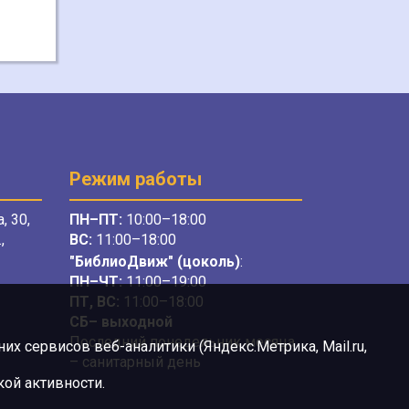
Режим работы
, 30,
ПН–ПТ:
10:00–18:00
,
ВС:
11:00–18:00
"БиблиоДвиж" (цоколь)
:
ПН–ЧТ
:
11:00–19:00
ПТ, ВС:
11:00–18:00
СБ– выходной
Последний понедельник месяца
х сервисов веб-аналитики (Яндекс.Метрика, Mail.ru,
– санитарный день
ой активности.