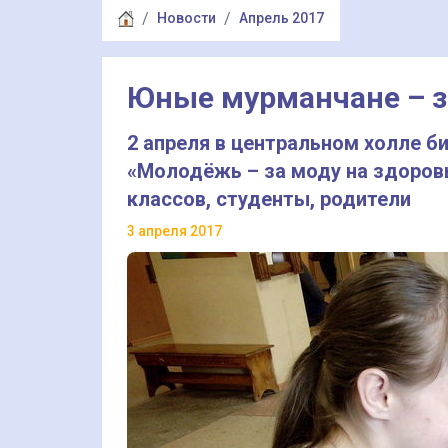
Новости
Апрель 2017
Юные мурманчане – з
2 апреля в центральном холле б
«Молодёжь – за моду на здоровь
классов, студенты, родители
3 апреля 2017