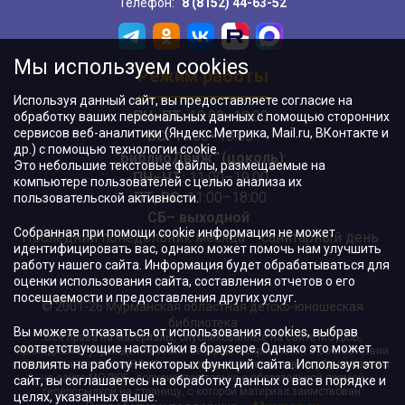
Телефон:
8 (8152) 44-63-52
Мы используем cookies
Режим работы
Используя данный сайт, вы предоставляете согласие на
ПН–ПТ:
10:00–18:00
обработку ваших персональных данных с помощью сторонних
сервисов веб-аналитики (Яндекс.Метрика, Mail.ru, ВКонтакте и
ВС:
11:00–18:00
др.) с помощью технологии cookie.
"БиблиоДвиж" (цоколь)
:
Это небольшие текстовые файлы, размещаемые на
ПН–ЧТ
:
11:00–19:00
компьютере пользователей с целью анализа их
ПТ, ВС:
11:00–18:00
пользовательской активности.
СБ– выходной
Собранная при помощи cookie информация не может
Последний понедельник месяца – санитарный день
идентифицировать вас, однако может помочь нам улучшить
работу нашего сайта. Информация будет обрабатываться для
оценки использования сайта, составления отчетов о его
посещаемости и предоставления других услуг.
© 2001-26 Мурманская областная детско-юношеская
библиотека
Вы можете отказаться от использования cookies, выбрав
Все права на материалы, опубликованные на сайте МОДЮБ,
соответствующие настройки в браузере. Однако это может
принадлежат учреждению и/или авторам и охраняются в соответствии
повлиять на работу некоторых функций сайта. Используя этот
с законодательством РФ. Использование материалов, опубликованных
на сайте МОДЮБ, допускается только с обязательной прямой
сайт, вы соглашаетесь на обработку данных о вас в порядке и
гиперссылкой на страницу, с которой материал заимствован.
целях, указанных выше.