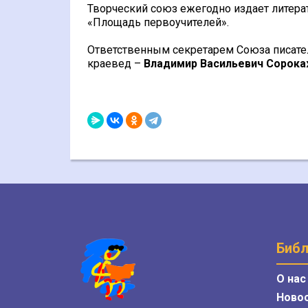
Творческий союз ежегодно издает литер
«Площадь первоучителей».
Ответственным секретарем Союза писателе
краевед –
Владимир Васильевич Сорока
Библ
О нас
Ново