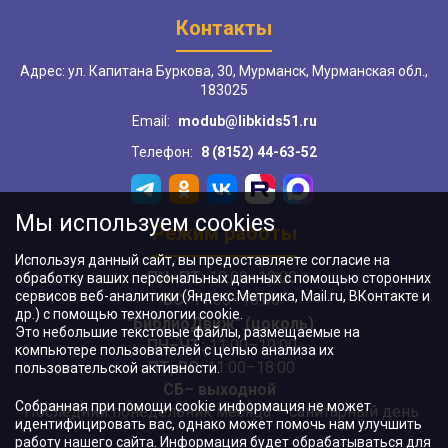
Контакты
Адрес: ул. Капитана Буркова, 30, Мурманск, Мурманская обл.,
183025
Email:
modub@libkids51.ru
Телефон:
8 (8152) 44-63-52
Мы используем cookies
Режим работы
Используя данный сайт, вы предоставляете согласие на
ПН–ПТ:
10:00–18:00
обработку ваших персональных данных с помощью сторонних
сервисов веб-аналитики (Яндекс.Метрика, Mail.ru, ВКонтакте и
ВС:
11:00–18:00
др.) с помощью технологии cookie.
"БиблиоДвиж" (цоколь)
:
Это небольшие текстовые файлы, размещаемые на
ПН–ЧТ
:
11:00–19:00
компьютере пользователей с целью анализа их
ПТ, ВС:
11:00–18:00
пользовательской активности.
СБ– выходной
Собранная при помощи cookie информация не может
Последний понедельник месяца – санитарный день
идентифицировать вас, однако может помочь нам улучшить
работу нашего сайта. Информация будет обрабатываться для