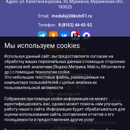
Адрес: ул. Капитана Буркова, 30, Мурманск, Мурманская обл.,
183025
Email:
modub@libkids51.ru
Телефон:
8 (8152) 44-63-52
Мы используем cookies
Режим работы
Используя данный сайт, вы предоставляете согласие на
ПН–ПТ:
10:00–18:00
обработку ваших персональных данных с помощью сторонних
сервисов веб-аналитики (Яндекс.Метрика, Mail.ru, ВКонтакте и
ВС:
11:00–18:00
др.) с помощью технологии cookie.
"БиблиоДвиж" (цоколь)
:
Это небольшие текстовые файлы, размещаемые на
ПН–ЧТ
:
11:00–19:00
компьютере пользователей с целью анализа их
ПТ, ВС:
11:00–18:00
пользовательской активности.
СБ– выходной
Собранная при помощи cookie информация не может
Последний понедельник месяца – санитарный день
идентифицировать вас, однако может помочь нам улучшить
работу нашего сайта. Информация будет обрабатываться для
оценки использования сайта, составления отчетов о его
посещаемости и предоставления других услуг.
© 2001-26 Мурманская областная детско-юношеская
библиотека