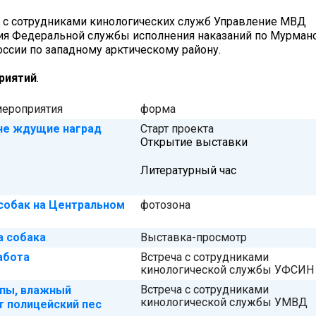
и с сотрудниками кинологических служб Управление МВД
ния Федеральной службы исполнения наказаний по Мурман
оссии по западному арктическому району.
риятий
.
мероприятия
форма
не ждущие наград
Старт проекта
Открытие выставки
Литературный час
собак на Центральном
фотозона
 собака
Выставка-просмотр
абота
Встреча с сотрудниками
кинологической службы УФСИН
Встреча с сотрудниками
пы, влажный
кинологической службы УМВД
т полицейский пес