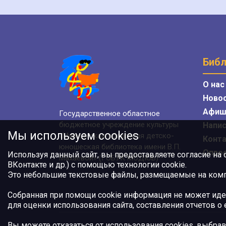
Библ
О нас
Ново
Афиш
Государственное областное
бюджетное учреждение культуры
Напис
Мы используем cookies
«Мурманская областная детско-
Конт
юношеская библиотека имени В.П.
Опро
Используя данный сайт, вы предоставляете согласие на
Махаевой» (ГОБУК МОДЮБ)
ВКонтакте и др.) с помощью технологии cookie.
Это небольшие текстовые файлы, размещаемые на компь
Собранная при помощи cookie информация не может иде
для оценки использования сайта, составления отчетов о
Вы можете отказаться от использования cookies, выбрав