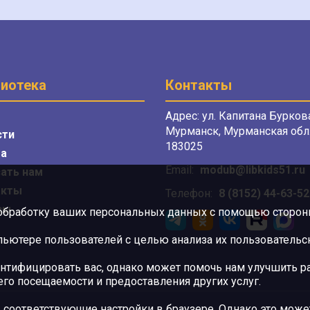
иотека
Контакты
Адрес: ул. Капитана Буркова
Мурманск, Мурманская обл.
сти
183025
а
Email:
modub@libkids51.ru
ать нам
акты
Телефон:
8 (8152) 44-63-52
сы
 обработку ваших персональных данных с помощью сторонни
ютере пользователей с целью анализа их пользовательск
нтифицировать вас, однако может помочь нам улучшить ра
 его посещаемости и предоставления других услуг.
 соответствующие настройки в браузере. Однако это может