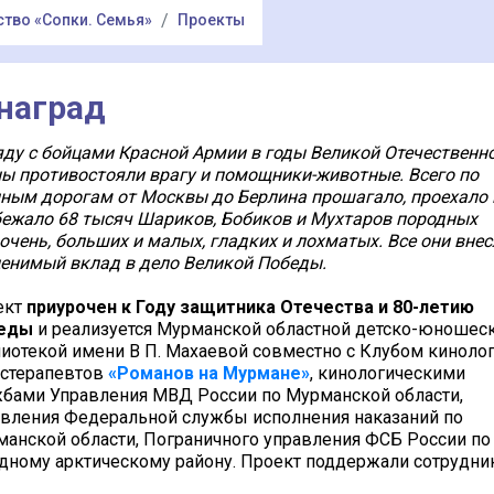
тво «Сопки. Семья»
Проекты
наград
ду с бойцами Красной Армии в годы Великой Отечественн
ы противостояли врагу и помощники-животные. Всего по
ным дорогам от Москвы до Берлина прошагало, проехало 
ежало 68 тысяч Шариков, Бобиков и Мухтаров породных
 очень, больших и малых, гладких и лохматых. Все они внес
енимый вклад в дело Великой Победы.
ект
приурочен к Году защитника Отечества и 80-летию
еды
и реализуется Мурманской областной детско-юношес
иотекой имени В П. Махаевой совместно с Клубом кинолог
истерапевтов
«Романов на Мурмане»
, кинологическими
бами Управления МВД России по Мурманской области,
вления Федеральной службы исполнения наказаний по
анской области, Пограничного управления ФСБ России по
дному арктическому району. Проект поддержали сотрудни