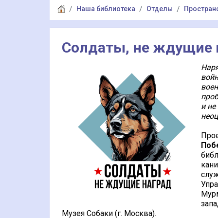
Наша библиотека
Отделы
Пространс
Солдаты, не ждущие 
Наря
войн
воен
проб
и не
неоц
Про
Поб
библ
кан
служ
Упра
Мурм
запа
Музея Собаки (г. Москва).