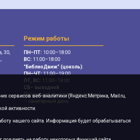
Режим работы
, 30,
ПН–ПТ:
10:00–18:00
,
ВС:
11:00–18:00
"БиблиоДвиж" (цоколь)
:
ПН–ЧТ
:
11:00–19:00
ПТ, ВС:
11:00–18:00
СБ– выходной
Последний понедельник месяца
х сервисов веб-аналитики (Яндекс.Метрика, Mail.ru,
– санитарный день
ой активности.
боту нашего сайта. Информация будет обрабатываться
 повлиять на работу некоторых функций сайта.