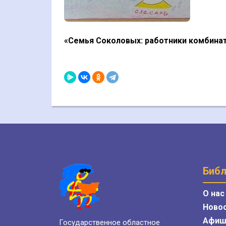
«Семья Соколовых: работники комбинат
Библ
О нас
Ново
Афиш
Государственное областное