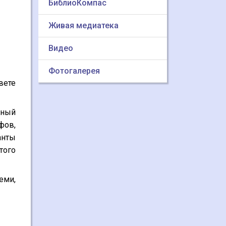
БиблиоКомпас
Живая медиатека
Видео
Фотогалерея
вете
рный
фов,
анты
того
еми,