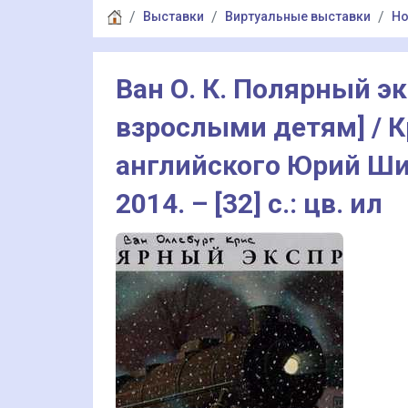
Выставки
Виртуальные выставки
Но
Ван О. К. Полярный эк
взрослыми детям] / К
английского Юрий Шип
2014. – [32] с.: цв. ил