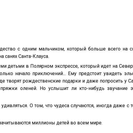
ждество с одним мальчиком, который больше всего на с
а санях Санта-Клауса.
угими детьми в Полярном экспрессе, который идет на Севе
олько начало приключений... Ему предстоит увидеть эль
где творят рождественские подарки и даже попросить у С
пряжки оленей. Но услышит ли кто-нибудь звучание э
 удивляться. О том, что чудеса случаются, иногда даже с т
 зачитываются миллионы детей во всем мире.