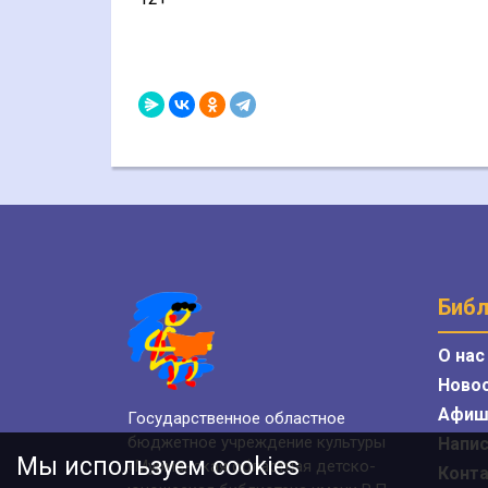
Библ
О нас
Ново
Афиш
Государственное областное
бюджетное учреждение культуры
Напис
Мы используем cookies
«Мурманская областная детско-
Конт