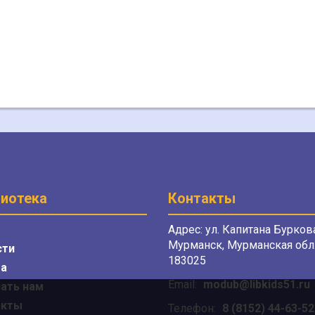
иотека
Контакты
Адрес: ул. Капитана Буркова
Мурманск, Мурманская обл.
сти
183025
а
Email:
modub@libkids51.ru
ать нам
акты
Телефон:
8 (8152) 44-63-52