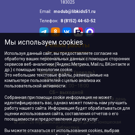
183025
Email:
modub@libkids51.ru
Телефон:
8 (8152) 44-63-52
Мы используем cookies
Режим работы
Используя данный сайт, вы предоставляете согласие на
ПН–ПТ:
10:00–18:00
обработку ваших персональных данных с помощью сторонних
сервисов веб-аналитики (Яндекс.Метрика, Mail.ru, ВКонтакте и
ВС:
11:00–18:00
др.) с помощью технологии cookie.
"БиблиоДвиж" (цоколь)
:
Это небольшие текстовые файлы, размещаемые на
ПН–ЧТ
:
11:00–19:00
компьютере пользователей с целью анализа их
ПТ, ВС:
11:00–18:00
пользовательской активности.
СБ– выходной
Собранная при помощи cookie информация не может
Последний понедельник месяца – санитарный день
идентифицировать вас, однако может помочь нам улучшить
работу нашего сайта. Информация будет обрабатываться для
оценки использования сайта, составления отчетов о его
посещаемости и предоставления других услуг.
© 2001-26 Мурманская областная детско-юношеская
библиотека
Вы можете отказаться от использования cookies, выбрав
Все права на материалы, опубликованные на сайте МОДЮБ,