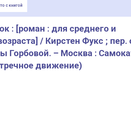
то с книгой
ок : [роман : для среднего и
зраста] / Кирстен Фукс ; пер. 
 Горбовой. – Москва : Самока
(Встречное движение)