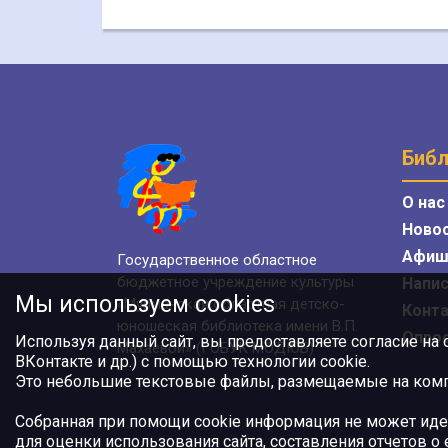
Библ
О нас
Ново
Афиш
Государственное областное
бюджетное учреждение культуры
Напис
Мы используем cookies
«Мурманская областная детско-
Конт
юношеская библиотека имени В.П.
Опро
Используя данный сайт, вы предоставляете согласие на
Махаевой» (ГОБУК МОДЮБ)
ВКонтакте и др.) с помощью технологии cookie.
Это небольшие текстовые файлы, размещаемые на компь
Собранная при помощи cookie информация не может иде
для оценки использования сайта, составления отчетов о