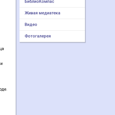
БиблиоКомпас
Живая медиатека
Видео
Фотогалерея
ца
ни
оде.