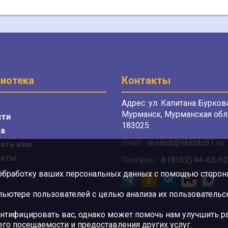
иотека
Контакты
Адрес: ул. Капитана Буркова
Мурманск, Мурманская обл.
сти
183025
а
Email:
modub@libkids51.ru
ать нам
акты
Телефон:
8 (8152) 44-63-52
сы
 обработку ваших персональных данных с помощью сторонни
ютере пользователей с целью анализа их пользовательск
нтифицировать вас, однако может помочь нам улучшить ра
 его посещаемости и предоставления других услуг.