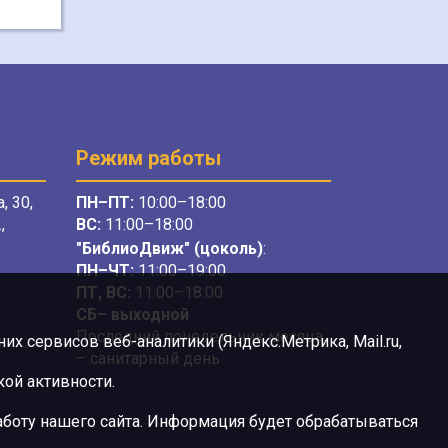
Режим работы
, 30,
ПН–ПТ:
10:00–18:00
,
ВС:
11:00–18:00
"БиблиоДвиж" (цоколь)
:
ПН–ЧТ
:
11:00–19:00
ПТ, ВС:
11:00–18:00
СБ– выходной
Последний понедельник месяца
х сервисов веб-аналитики (Яндекс.Метрика, Mail.ru,
– санитарный день
ой активности.
боту нашего сайта. Информация будет обрабатываться