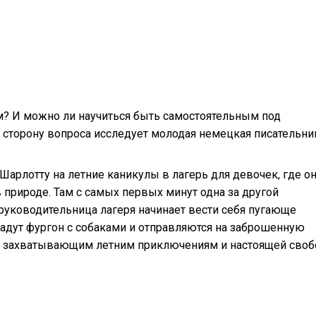
м? И можно ли научиться быть самостоятельным под
у сторону вопроса исследует молодая немецкая писательни
арлотту на летние каникулы в лагерь для девочек, где о
рироде. Там с самых первых минут одна за другой
руководительница лагеря начинает вести себя пугающе
радут фургон с собаками и отправляются на заброшенную
чу захватывающим летним приключениям и настоящей своб