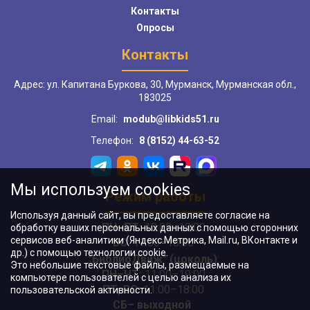
Контакты
Опросы
Контакты
Адрес: ул. Капитана Буркова, 30, Мурманск, Мурманская обл.,
183025
Email:
modub@libkids51.ru
Телефон:
8 (8152) 44-63-52
Мы используем cookies
Режим работы
Используя данный сайт, вы предоставляете согласие на
ПН–ПТ:
10:00–18:00
обработку ваших персональных данных с помощью сторонних
сервисов веб-аналитики (Яндекс.Метрика, Mail.ru, ВКонтакте и
ВС:
11:00–18:00
др.) с помощью технологии cookie.
"БиблиоДвиж" (цоколь)
:
Это небольшие текстовые файлы, размещаемые на
ПН–ЧТ
:
11:00–19:00
компьютере пользователей с целью анализа их
ПТ, ВС:
11:00–18:00
пользовательской активности.
СБ– выходной