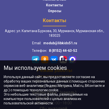
Контакты
Опросы
Контакты
Адрес: ул. Капитана Буркова, 30, Мурманск, Мурманская обл.,
183025
Email:
modub@libkids51.ru
Телефон:
8 (8152) 44-63-52
Мы используем cookies
Режим работы
Используя данный сайт, вы предоставляете согласие на
ПН–ПТ:
10:00–18:00
обработку ваших персональных данных с помощью сторонних
сервисов веб-аналитики (Яндекс.Метрика, Mail.ru, ВКонтакте и
ВС:
11:00–18:00
др.) с помощью технологии cookie.
"БиблиоДвиж" (цоколь)
:
Это небольшие текстовые файлы, размещаемые на
ПН–ЧТ
:
11:00–19:00
компьютере пользователей с целью анализа их
ПТ, ВС:
11:00–18:00
пользовательской активности.
СБ– выходной