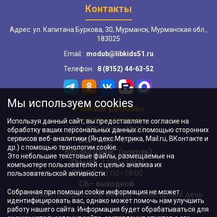
Контакты
Адрес: ул. Капитана Буркова, 30, Мурманск, Мурманская обл.,
183025
Email:
modub@libkids51.ru
Телефон:
8 (8152) 44-63-52
Мы используем cookies
Режим работы
Используя данный сайт, вы предоставляете согласие на
ПН–ПТ:
10:00–18:00
обработку ваших персональных данных с помощью сторонних
сервисов веб-аналитики (Яндекс.Метрика, Mail.ru, ВКонтакте и
ВС:
11:00–18:00
др.) с помощью технологии cookie.
"БиблиоДвиж" (цоколь)
:
Это небольшие текстовые файлы, размещаемые на
ПН–ЧТ
:
11:00–19:00
компьютере пользователей с целью анализа их
ПТ, ВС:
11:00–18:00
пользовательской активности.
СБ– выходной
Собранная при помощи cookie информация не может
Последний понедельник месяца – санитарный день
идентифицировать вас, однако может помочь нам улучшить
работу нашего сайта. Информация будет обрабатываться для