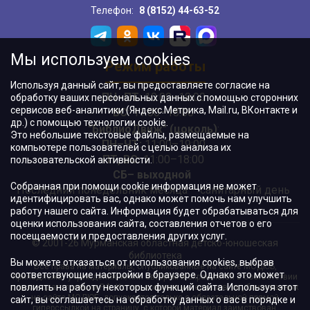
Телефон:
8 (8152) 44-63-52
Мы используем cookies
Режим работы
Используя данный сайт, вы предоставляете согласие на
ПН–ПТ:
10:00–18:00
обработку ваших персональных данных с помощью сторонних
сервисов веб-аналитики (Яндекс.Метрика, Mail.ru, ВКонтакте и
ВС:
11:00–18:00
др.) с помощью технологии cookie.
"БиблиоДвиж" (цоколь)
:
Это небольшие текстовые файлы, размещаемые на
ПН–ЧТ
:
11:00–19:00
компьютере пользователей с целью анализа их
ПТ, ВС:
11:00–18:00
пользовательской активности.
СБ– выходной
Собранная при помощи cookie информация не может
Последний понедельник месяца – санитарный день
идентифицировать вас, однако может помочь нам улучшить
работу нашего сайта. Информация будет обрабатываться для
оценки использования сайта, составления отчетов о его
посещаемости и предоставления других услуг.
© 2001-26 Мурманская областная детско-юношеская
библиотека
Вы можете отказаться от использования cookies, выбрав
Все права на материалы, опубликованные на сайте МОДЮБ,
соответствующие настройки в браузере. Однако это может
принадлежат учреждению и/или авторам и охраняются в соответствии
повлиять на работу некоторых функций сайта. Используя этот
с законодательством РФ. Использование материалов, опубликованных
на сайте МОДЮБ, допускается только с обязательной прямой
сайт, вы соглашаетесь на обработку данных о вас в порядке и
гиперссылкой на страницу, с которой материал заимствован.