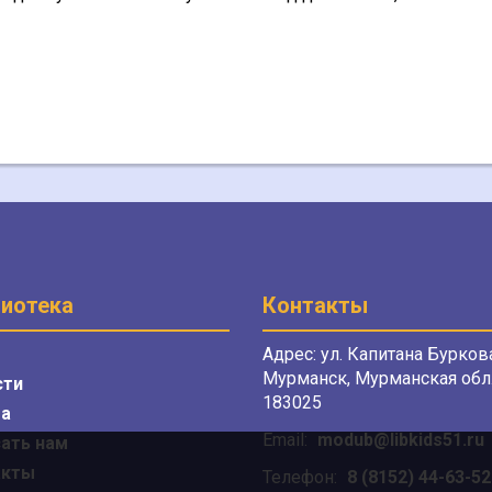
иотека
Контакты
Адрес: ул. Капитана Буркова
Мурманск, Мурманская обл.
сти
183025
а
Email:
modub@libkids51.ru
ать нам
акты
Телефон:
8 (8152) 44-63-52