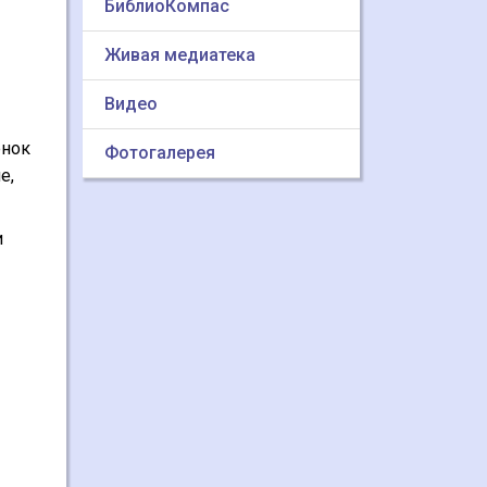
БиблиоКомпас
Живая медиатека
и
Видео
енок
Фотогалерея
е,
и