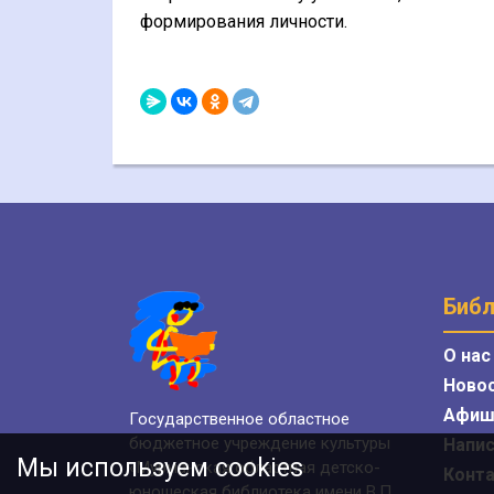
формирования личности.
Библ
О нас
Ново
Афиш
Государственное областное
бюджетное учреждение культуры
Напис
Мы используем cookies
«Мурманская областная детско-
Конт
юношеская библиотека имени В.П.