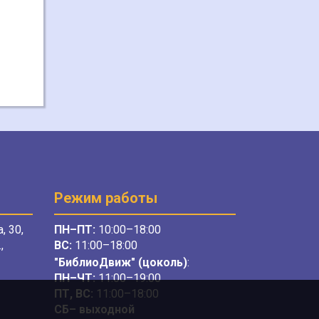
Режим работы
, 30,
ПН–ПТ:
10:00–18:00
,
ВС:
11:00–18:00
"БиблиоДвиж" (цоколь)
:
ПН–ЧТ
:
11:00–19:00
ПТ, ВС:
11:00–18:00
СБ– выходной