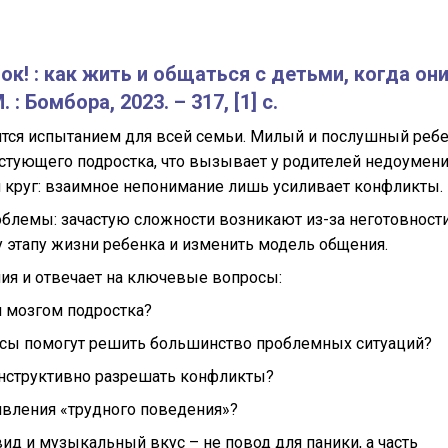
ок! : как жить и общаться с детьми, когда он
: Бомбора, 2023. – 317, [1] с.
ится испытанием для всей семьи. Милый и послушный реб
естующего подростка, что вызывает у родителей недоумени
й круг: взаимное непонимание лишь усиливает конфликты.
облемы: зачастую сложности возникают из-за неготовност
у этапу жизни ребенка и изменить модель общения.
ния и отвечает на ключевые вопросы:
и мозгом подростка?
осы помогут решить большинство проблемных ситуаций?
онструктивно разрешать конфликты?
явления «трудного поведения»?
ид и музыкальный вкус – не повод для паники, а часть