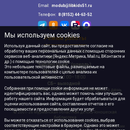
Email:
modub@libkids51.ru
Телефон:
8 (8152) 44-63-52
Мы используем cookies
Режим работы
Используя данный сайт, вы предоставляете согласие на
ПН–ПТ:
10:00–18:00
обработку ваших персональных данных с помощью сторонних
сервисов веб-аналитики (Яндекс.Метрика, Mail.ru, ВКонтакте и
ВС:
11:00–18:00
др.) с помощью технологии cookie.
"БиблиоДвиж" (цоколь)
:
Это небольшие текстовые файлы, размещаемые на
ПН–ЧТ
:
11:00–19:00
компьютере пользователей с целью анализа их
ПТ, ВС:
11:00–18:00
пользовательской активности.
СБ– выходной
Собранная при помощи cookie информация не может
Последний понедельник месяца – санитарный день
идентифицировать вас, однако может помочь нам улучшить
работу нашего сайта. Информация будет обрабатываться для
оценки использования сайта, составления отчетов о его
посещаемости и предоставления других услуг.
© 2001-26 Мурманская областная детско-юношеская
библиотека
Вы можете отказаться от использования cookies, выбрав
Все права на материалы, опубликованные на сайте МОДЮБ,
соответствующие настройки в браузере. Однако это может
принадлежат учреждению и/или авторам и охраняются в соответствии