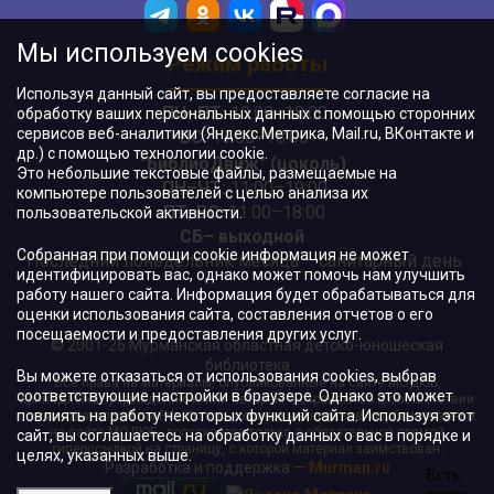
Мы используем cookies
Режим работы
Используя данный сайт, вы предоставляете согласие на
ПН–ПТ:
10:00–18:00
обработку ваших персональных данных с помощью сторонних
сервисов веб-аналитики (Яндекс.Метрика, Mail.ru, ВКонтакте и
ВС:
11:00–18:00
др.) с помощью технологии cookie.
"БиблиоДвиж" (цоколь)
:
Это небольшие текстовые файлы, размещаемые на
ПН–ЧТ
:
11:00–19:00
компьютере пользователей с целью анализа их
ПТ, ВС:
11:00–18:00
пользовательской активности.
СБ– выходной
Собранная при помощи cookie информация не может
Последний понедельник месяца – санитарный день
идентифицировать вас, однако может помочь нам улучшить
работу нашего сайта. Информация будет обрабатываться для
оценки использования сайта, составления отчетов о его
посещаемости и предоставления других услуг.
© 2001-26 Мурманская областная детско-юношеская
библиотека
Вы можете отказаться от использования cookies, выбрав
Все права на материалы, опубликованные на сайте МОДЮБ,
соответствующие настройки в браузере. Однако это может
принадлежат учреждению и/или авторам и охраняются в соответствии
повлиять на работу некоторых функций сайта. Используя этот
с законодательством РФ. Использование материалов, опубликованных
на сайте МОДЮБ, допускается только с обязательной прямой
сайт, вы соглашаетесь на обработку данных о вас в порядке и
гиперссылкой на страницу, с которой материал заимствован.
целях, указанных выше.
Разработка и поддержка —
Murman.ru