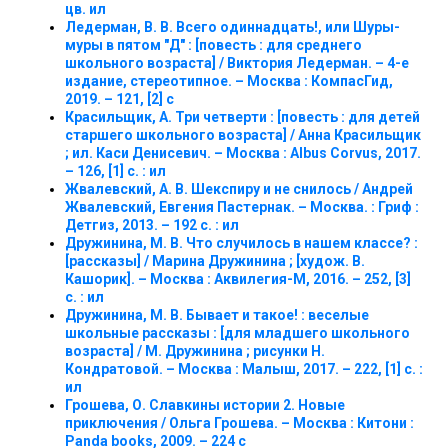
цв. ил
Ледерман, В. В. Всего одиннадцать!, или Шуры-
муры в пятом "Д" : [повесть : для среднего
школьного возраста] / Виктория Ледерман. – 4-е
издание, стереотипное. – Москва : КомпасГид,
2019. – 121, [2] с
Красильщик, А. Три четверти : [повесть : для детей
старшего школьного возраста] / Анна Красильщик
; ил. Каси Денисевич. – Москва : Albus Corvus, 2017.
– 126, [1] с. : ил
Жвалевский, А. В. Шекспиру и не снилось / Андрей
Жвалевский, Евгения Пастернак. – Москва. : Гриф :
Детгиз, 2013. – 192 с. : ил
Дружинина, М. В. Что случилось в нашем классе? :
[рассказы] / Марина Дружинина ; [худож. В.
Кашорик]. – Москва : Аквилегия-М, 2016. – 252, [3]
с. : ил
Дружинина, М. В. Бывает и такое! : веселые
школьные рассказы : [для младшего школьного
возраста] / М. Дружинина ; рисунки Н.
Кондратовой. – Москва : Малыш, 2017. – 222, [1] с. :
ил
Грошева, О. Славкины истории 2. Новые
приключения / Ольга Грошева. – Москва : Китони :
Panda books, 2009. – 224 с