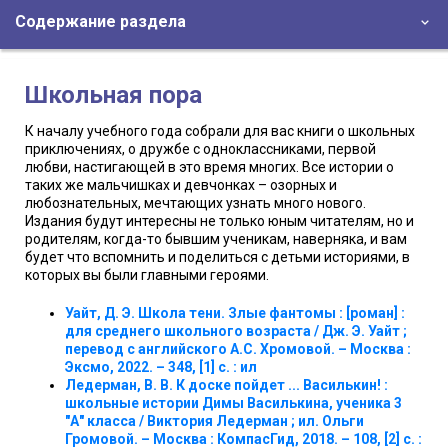
Содержание раздела
Школьная пора
К началу учебного года собрали для вас книги о школьных
приключениях, о дружбе с одноклассниками, первой
любви, настигающей в это время многих. Все истории о
таких же мальчишках и девчонках – озорных и
любознательных, мечтающих узнать много нового.
Издания будут интересны не только юным читателям, но и
родителям, когда-то бывшим ученикам, наверняка, и вам
будет что вспомнить и поделиться с детьми историями, в
которых вы были главными героями.
Уайт, Д. Э. Школа тени. Злые фантомы : [роман] :
для среднего школьного возраста / Дж. Э. Уайт ;
перевод с английского А.С. Хромовой. – Москва :
Эксмо, 2022. – 348, [1] с. : ил
Ледерман, В. В. К доске пойдет ... Василькин! :
школьные истории Димы Василькина, ученика 3
"А" класса / Виктория Ледерман ; ил. Ольги
Громовой. – Москва : КомпасГид, 2018. – 108, [2] с. :