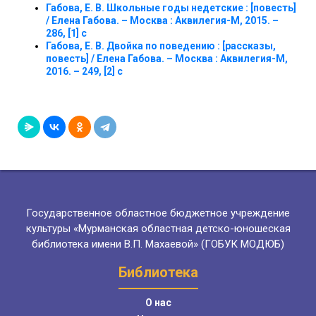
Габова, Е. В. Школьные годы недетские : [повесть]
/ Елена Габова. – Москва : Аквилегия-М, 2015. –
286, [1] с
Габова, Е. В. Двойка по поведению : [рассказы,
повесть] / Елена Габова. – Москва : Аквилегия-М,
2016. – 249, [2] с
Государственное областное бюджетное учреждение
культуры «Мурманская областная детско-юношеская
библиотека имени В.П. Махаевой» (ГОБУК МОДЮБ)
Библиотека
О нас