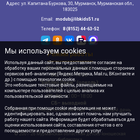
Адрес: ул. Капитана Буркова, 30, Мурманск, Мурманская обл.,
183025
Email:
modub@libkids51.ru
Телефон:
8 (8152) 44-63-52
Мы используем cookies
Режим работы
Используя данный сайт, вы предоставляете согласие на
ПН–ПТ:
10:00–18:00
обработку ваших персональных данных с помощью сторонних
сервисов веб-аналитики (Яндекс.Метрика, Mail.ru, ВКонтакте и
ВС:
11:00–18:00
др.) с помощью технологии cookie.
"БиблиоДвиж" (цоколь)
:
Это небольшие текстовые файлы, размещаемые на
ПН–ЧТ
:
11:00–19:00
компьютере пользователей с целью анализа их
ПТ, ВС:
11:00–18:00
пользовательской активности.
СБ– выходной
Собранная при помощи cookie информация не может
Последний понедельник месяца – санитарный день
идентифицировать вас, однако может помочь нам улучшить
работу нашего сайта. Информация будет обрабатываться для
оценки использования сайта, составления отчетов о его
посещаемости и предоставления других услуг.
© 2001-26 Мурманская областная детско-юношеская
библиотека