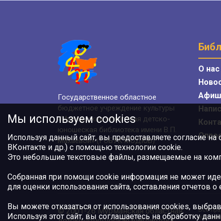
Библ
О нас
Ново
Афиш
Государственное областное
бюджетное учреждение культуры
Напис
Мы используем cookies
«Мурманская областная детско-
Конт
юношеская библиотека имени В.П.
Опро
Используя данный сайт, вы предоставляете согласие на
Махаевой» (ГОБУК МОДЮБ)
ВКонтакте и др.) с помощью технологии cookie.
Это небольшие текстовые файлы, размещаемые на компь
Собранная при помощи cookie информация не может иде
для оценки использования сайта, составления отчетов о
Вы можете отказаться от использования cookies, выбрав
© 2001-26 Мурманская областная
Все пра
Используя этот сайт, вы соглашаетесь на обработку данн
или авт
детско-юношеская библиотека