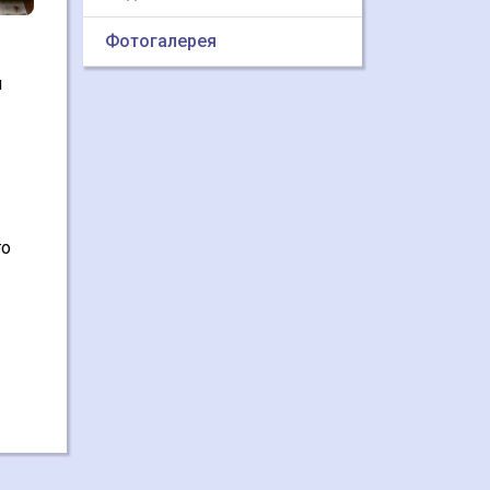
Фотогалерея
и
го