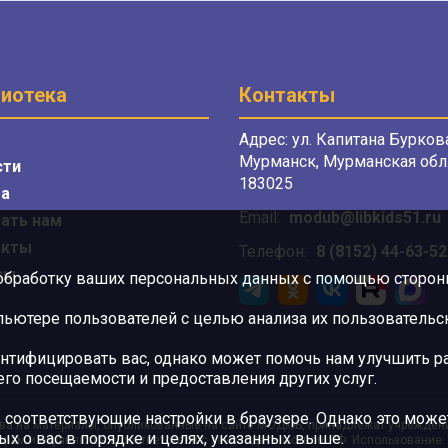
иотека
Контакты
Адрес: ул. Капитана Буркова
Мурманск, Мурманская обл.
сти
183025
а
Email:
modub@libkids51.ru
ать нам
акты
Телефон:
8 (8152) 44-63-52
сы
 обработку ваших персональных данных с помощью сторонни
ютере пользователей с целью анализа их пользовательск
нтифицировать вас, однако может помочь нам улучшить ра
 его посещаемости и предоставления других услуг.
 соответствующие настройки в браузере. Однако это может
ва на материалы, опубликованные на сайте МОДЮБ, принадлежат учрежден
ых о вас в порядке и целях, указанных выше.
орам и охраняются в соответствии с законодательством РФ. Использование