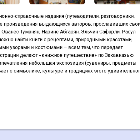
онно-справочные издания (путеводители, разговорники,
чшие произведения выдающихся авторов, прославивших сво
 Ованес Туманян, Нарине Абгарян, Эльчин Сафарли, Расул
 можно найти книги с рецептами, природными красотами,
ми узорами и костюмами – всем тем, что передает
юстрации делают «книжное путешествие» по Закавказью
впечатления небольшая экспозиция (сувениры, предметы
ает о символике, культуре и традициях этого удивительно