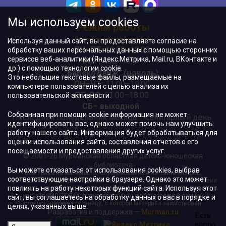
Мы используем cookies
Режим работы
Используя данный сайт, вы предоставляете согласие на
ПН–ПТ:
10:00–18:00
обработку ваших персональных данных с помощью сторонних
сервисов веб-аналитики (Яндекс.Метрика, Mail.ru, ВКонтакте и
ВС:
11:00–18:00
др.) с помощью технологии cookie.
"БиблиоДвиж" (цоколь)
:
Это небольшие текстовые файлы, размещаемые на
ПН–ЧТ
:
11:00–19:00
компьютере пользователей с целью анализа их
ПТ, ВС:
11:00–18:00
пользовательской активности.
СБ– выходной
Собранная при помощи cookie информация не может
Последний понедельник месяца – санитарный день
идентифицировать вас, однако может помочь нам улучшить
работу нашего сайта. Информация будет обрабатываться для
оценки использования сайта, составления отчетов о его
посещаемости и предоставления других услуг.
© 2001-26 Мурманская областная детско-юношеская
библиотека
Вы можете отказаться от использования cookies, выбрав
Все права на материалы, опубликованные на сайте МОДЮБ,
соответствующие настройки в браузере. Однако это может
принадлежат учреждению и/или авторам и охраняются в соответствии
повлиять на работу некоторых функций сайта. Используя этот
с законодательством РФ. Использование материалов, опубликованных
на сайте МОДЮБ, допускается только с обязательной прямой
сайт, вы соглашаетесь на обработку данных о вас в порядке и
гиперссылкой на страницу, с которой материал заимствован.
целях, указанных выше.
Разработка и поддержка —
Murman.ru