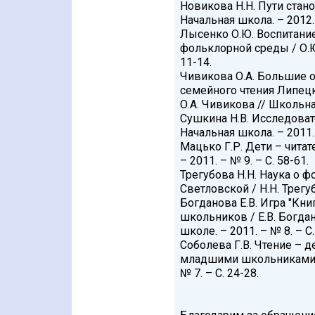
Новикова Н.Н. Пути стано
Начальная школа. – 2012. 
Лысенко О.Ю. Воспитани
фольклорной среды / О.Ю
11-14.
Чивикова О.А. Большие о
семейного чтения Липецк
О.А. Чивикова // Школьная
Сушкина Н.В. Исследоват
Начальная школа. – 2011. 
Мацько Г.Р. Дети – читат
– 2011. – № 9. – С. 58-61.
Трегубова Н.Н. Наука о 
Светловской / Н.Н. Трегуб
Богданова Е.В. Игра "Кн
школьников / Е.В. Богда
школе. – 2011. – № 8. – С.
Соболева Г.В. Чтение – д
младшими школьниками / 
№ 7. – С. 24-28.