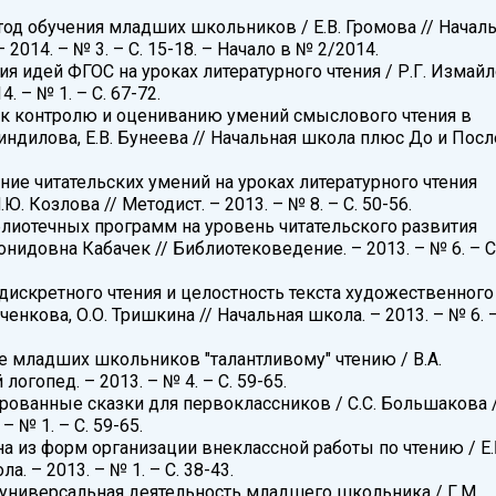
етод обучения младших школьников / Е.В. Громова // Начал
– 2014. – № 3. – С. 15-18. – Начало в № 2/2014.
ия идей ФГОС на уроках литературного чтения / Р.Г. Измай
. – № 1. – С. 67-72.
 к контролю и оцениванию умений смыслового чтения в
индилова, Е.В. Бунеева // Начальная школа плюс До и Посл
ие читательских умений на уроках литературного чтения
. Козлова // Методист. – 2013. – № 8. – С. 50-56.
блиотечных программ на уровень читательского развития
нидовна Кабачек // Библиотековедение. – 2013. – № 6. – С
дискретного чтения и целостность текста художественного
ченкова, О.О. Тришкина // Начальная школа. – 2013. – № 6. –
е младших школьников "талантливому" чтению / В.А.
огопед. – 2013. – № 4. – С. 59-65.
рованные сказки для первоклассников / С.С. Большакова 
– № 1. – С. 59-65.
на из форм организации внеклассной работы по чтению / Е.
а. – 2013. – № 1. – С. 38-43.
 универсальная деятельность младшего школьника / Г.М.