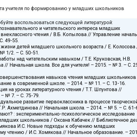
та учителя по формированию у младших школьников
обуйте воспользоваться следующей литературой:
познавательного и читательского интереса младших
неклассного чтения / В.Б. Копылова // Управление начал
С. 49-55.
в жизни детей младшего школьного возраста / Е. Колосова 
№ 1/2. – С. 50-51.
работы над читательским навыком / Т.Е. Круковская, Н.В.
 // Начальная школа. Все для учителя! – 2015. – № 3. – С. 2
совершенствования навыков чтения младших школьников 
вание в современной школе. – 2014. – № 11. – С. 13-16.
ия на уроках литературного чтения / Т.Т. Шпунтова //
– № 7. – С. 75-79.
идуальное развитие первоклассника в процессе творческо
.Р. Ахметдинова // Начальная школа. – 2014. – № 5. – С. 61-
упают? : экспериментально-психологическое исследование
младших школьников / Оксана Кабачек // Библиотечное де
. Хомякова И.С. Новые подходы к обучению младших
у чтению / И.С. Хомякова // Начальное образование. – 201