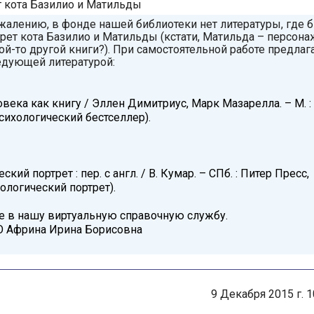
т кота Базилио и Матильды
ожалению, в фонде нашей библиотеки нет литературы, где 
рет кота Базилио и Матильды (кстати, Матильда – персона
ой-то другой книги?). При самостоятельной работе предла
едующей литературой:
века как книгу / Эллен Димитриус, Марк Мазарелла. – М. :
(Психологический бестселлер).
кий портрет : пер. с англ. / В. Кумар. – СПб. : Питер Пресс,
хологический портрет).
е в нашу виртуальную справочную службу.
О Африна Ирина Борисовна
9 Декабря 2015 г. 1