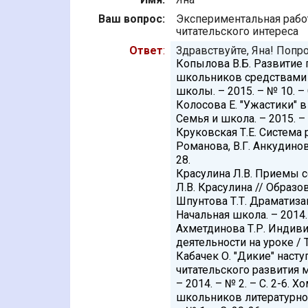
Ваш вопрос:
Экспериментальная рабо
читательского интереса
Ответ
:
Здравствуйте, Яна! Попр
Копылова В.Б. Развитие 
школьников средствами в
школы. – 2015. – № 10. – 
Колосова Е. "Ужастики" 
Семья и школа. – 2015. – 
Круковская Т.Е. Система 
Романова, В.Г. Анкудинова
28.
Красулина Л.В. Приемы 
Л.В. Красулина // Образо
Шпунтова Т.Т. Драматизац
Начальная школа. – 2014. 
Ахметдинова Т.Р. Индив
деятельности на уроке / Т
Кабачек О. "Дикие" наст
читательского развития 
– 2014. – № 2. – С. 2-6
школьников литературном