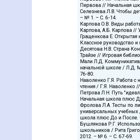
Первова // Начальная школ
Селезнева Л.В. Чтобы дет
– № 1. – С. 6-14.
Карпова О.В. Виды работы
Карпова, А.Б. Карпова // 
Гращенкова Е. Открытая к
Классное руководство и в
Десятова Н.В. Страна Ко
Трайзе // Игровая библиот
Мали Л.Д. Коммуникативн
начальной школе / Л.Д. М
76-80.
Наволенко Г.Я. Работа с
чтения / Г.Я. Наволенко /
Петрова Л.Н. Путь "идеаль
Начальная школа плюс До 
Фролова Л.А. Тесты по л
универсальных учебных 
школа плюс До и После. – 
Бушлякова Р.Г. Использ
школьников / Рита Григо
2012. – № 6. – С. 67-69.