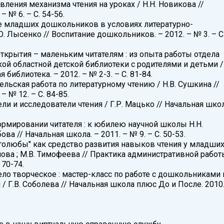
вления механизма чтения на уроках / Н.Н. Новикова //
– № 6. – С. 54-56.
е младших дошкольников в условиях литературно-
. Лысенко // Воспитание дошкольников. – 2012. – № 3. – С
ткрытия – маленьким читателям : из опыта работы отдела
ой областной детской библиотеки с родителями и детьми /
 библиотека. – 2012. – № 2-3. – С. 81-84.
ельская работа по литературному чтению / Н.В. Сушкина //
– № 12. – С. 84-85.
ели и исследователи чтения / Г.Р. Мацько // Начальная школ
формировании читателя : к юбилею научной школы Н.Н.
ова // Начальная школа. – 2011. – № 9. – С. 50-53.
иголюбы" как средство развития навыков чтения у младши
нова ; М.В. Тимофеева // Практика административной работ
 70-74.
ело творческое : мастер-класс по работе с дошкольниками 
Г.В. Соболева // Начальная школа плюс До и После. 2010.