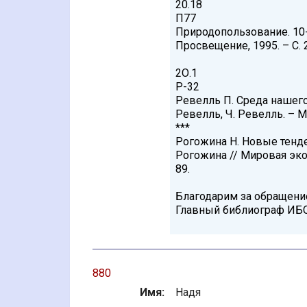
20.18
П77
Природопользование. 10-
Просвещение, 1995. – С. 
2О.1
Р-32
Ревелль П. Среда нашего
Ревелль, Ч. Ревелль. – М.,
***
Рогожина Н. Новые тенде
Рогожина // Мировая эко
89.
Благодарим за обращени
Главный библиограф ИБ
880
Имя:
Надя