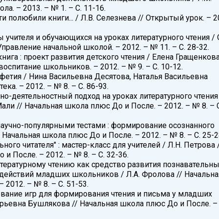
а. – 2013. – № 1. – С. 11-16.
и полюбили книги... / Л.В. Селезнева // Открытый урок. – 2
 учителя и обучающихся на уроках литературного чтения / О
Управление начальной школой. – 2012. – № 11. – С. 28-32.
нига : проект развития детского чтения / Елена Гращенкова
оспитание школьников. – 2012. – № 9. – С. 10-12.
нфетия / Нина Васильевна Десятова, Наталья Васильевна
ека. – 2012. – № 8. – С. 86-93.
о-деятельностный подход на уроках литературного чтения
али // Начальная школа плюс До и После. – 2012. – № 8. – 
 научно-популярными тестами : формирование осознанного
/ Начальная школа плюс До и После. – 2012. – № 8. – С. 25-2
ного читателя" : мастер-класс для учителей / Л.Н. Петрова 
и После. – 2012. – № 8. – С. 32-36.
итературному чтению как средство развития познавательн
действий младших школьников / Л.А. Фролова // Начальна
2012. – № 8. – С. 51-53.
ование игр для формирования чтения и письма у младших
рьевна Бушлякова // Начальная школа плюс До и После. –