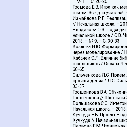
– № 1. – С. 20-26.
Громова Е.В. Игра как м
школа. Все для учителя!. 
Измайлова Р.Г. Реализац
// Начальная школа. – 2014
Чиндилова О.В. Подходы
начальной школе / О.В. Ч
2013. – № 9. – С. 30-33.
Козлова Н.Ю. Формирован
через моделирование / Н.Ю
Кабачек О.Л. Влияние би
школьников / Оксана Лео
60-65.
Сильченкова Л.С. Прием 
произведения / Л.С. Силь
33-37.
Грошенкова В.А. Обучени
Грошенкова // Школьный л
Большакова С.С. Интегри
Начальная школа. – 2013. 
Кучкуда Е.Б. Проект – од
Кучкуда // Начальная школ
Первова Г.М. Чтение как