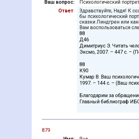
Ваш вопрос:
Психологический портре
Ответ
:
Здравствуйте, Надя! К с
бы психологический порт
сказки Линдгрен или как
Вам воспользоваться сл
88
Д46
Димитриус Э. Читать чело
Эксмо, 2007. – 447 с. – 
88
К90
Кумар В. Ваш психологичес
1997. – 144 с. – (Ваш пси
Благодарим за обращени
Главный библиограф ИБ
879
Имя:
Яна