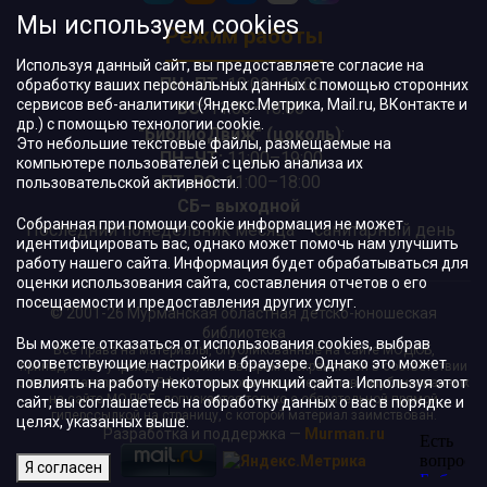
Мы используем cookies
Режим работы
Используя данный сайт, вы предоставляете согласие на
ПН–ПТ:
10:00–18:00
обработку ваших персональных данных с помощью сторонних
сервисов веб-аналитики (Яндекс.Метрика, Mail.ru, ВКонтакте и
ВС:
11:00–18:00
др.) с помощью технологии cookie.
"БиблиоДвиж" (цоколь)
:
Это небольшие текстовые файлы, размещаемые на
ПН–ЧТ
:
11:00–19:00
компьютере пользователей с целью анализа их
ПТ, ВС:
11:00–18:00
пользовательской активности.
СБ– выходной
Собранная при помощи cookie информация не может
Последний понедельник месяца – санитарный день
идентифицировать вас, однако может помочь нам улучшить
работу нашего сайта. Информация будет обрабатываться для
оценки использования сайта, составления отчетов о его
посещаемости и предоставления других услуг.
© 2001-26 Мурманская областная детско-юношеская
библиотека
Вы можете отказаться от использования cookies, выбрав
Все права на материалы, опубликованные на сайте МОДЮБ,
соответствующие настройки в браузере. Однако это может
принадлежат учреждению и/или авторам и охраняются в соответствии
повлиять на работу некоторых функций сайта. Используя этот
с законодательством РФ. Использование материалов, опубликованных
на сайте МОДЮБ, допускается только с обязательной прямой
сайт, вы соглашаетесь на обработку данных о вас в порядке и
гиперссылкой на страницу, с которой материал заимствован.
целях, указанных выше.
Разработка и поддержка —
Murman.ru
Я согласен