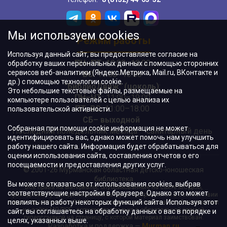
Мы используем cookies
Режим работы
Используя данный сайт, вы предоставляете согласие на
ПН–ПТ:
10:00–18:00
обработку ваших персональных данных с помощью сторонних
сервисов веб-аналитики (Яндекс.Метрика, Mail.ru, ВКонтакте и
ВС:
11:00–18:00
др.) с помощью технологии cookie.
"БиблиоДвиж" (цоколь)
:
Это небольшие текстовые файлы, размещаемые на
ПН–ЧТ
:
11:00–19:00
компьютере пользователей с целью анализа их
ПТ, ВС:
11:00–18:00
пользовательской активности.
СБ– выходной
Собранная при помощи cookie информация не может
Последний понедельник месяца – санитарный день
идентифицировать вас, однако может помочь нам улучшить
работу нашего сайта. Информация будет обрабатываться для
оценки использования сайта, составления отчетов о его
посещаемости и предоставления других услуг.
© 2001-26 Мурманская областная детско-юношеская
библиотека
Вы можете отказаться от использования cookies, выбрав
Все права на материалы, опубликованные на сайте МОДЮБ,
соответствующие настройки в браузере. Однако это может
принадлежат учреждению и/или авторам и охраняются в соответствии
повлиять на работу некоторых функций сайта. Используя этот
с законодательством РФ. Использование материалов, опубликованных
на сайте МОДЮБ, допускается только с обязательной прямой
сайт, вы соглашаетесь на обработку данных о вас в порядке и
гиперссылкой на страницу, с которой материал заимствован.
целях, указанных выше.
Разработка и поддержка —
Murman.ru