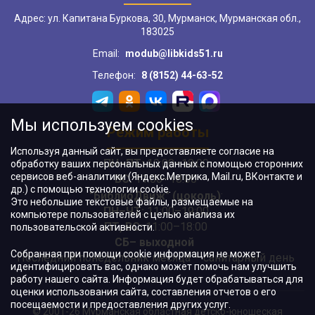
Адрес: ул. Капитана Буркова, 30, Мурманск, Мурманская обл.,
183025
Email:
modub@libkids51.ru
Телефон:
8 (8152) 44-63-52
Мы используем cookies
Режим работы
Используя данный сайт, вы предоставляете согласие на
ПН–ПТ:
10:00–18:00
обработку ваших персональных данных с помощью сторонних
сервисов веб-аналитики (Яндекс.Метрика, Mail.ru, ВКонтакте и
ВС:
11:00–18:00
др.) с помощью технологии cookie.
"БиблиоДвиж" (цоколь)
:
Это небольшие текстовые файлы, размещаемые на
ПН–ЧТ
:
11:00–19:00
компьютере пользователей с целью анализа их
ПТ, ВС:
11:00–18:00
пользовательской активности.
СБ– выходной
Собранная при помощи cookie информация не может
Последний понедельник месяца – санитарный день
идентифицировать вас, однако может помочь нам улучшить
работу нашего сайта. Информация будет обрабатываться для
оценки использования сайта, составления отчетов о его
посещаемости и предоставления других услуг.
© 2001-26 Мурманская областная детско-юношеская