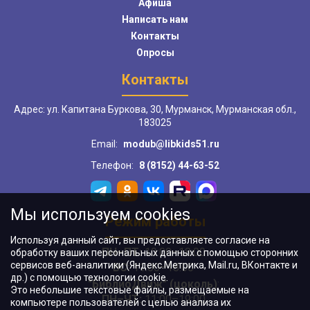
Афиша
Написать нам
Контакты
Опросы
Контакты
Адрес: ул. Капитана Буркова, 30, Мурманск, Мурманская обл.,
183025
Email:
modub@libkids51.ru
Телефон:
8 (8152) 44-63-52
Мы используем cookies
Режим работы
Используя данный сайт, вы предоставляете согласие на
ПН–ПТ:
10:00–18:00
обработку ваших персональных данных с помощью сторонних
сервисов веб-аналитики (Яндекс.Метрика, Mail.ru, ВКонтакте и
ВС:
11:00–18:00
др.) с помощью технологии cookie.
"БиблиоДвиж" (цоколь)
:
Это небольшие текстовые файлы, размещаемые на
ПН–ЧТ
:
11:00–19:00
компьютере пользователей с целью анализа их