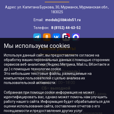
Адрес: ул. Капитана Буркова, 30, Мурманск, Мурманская обл.,
183025
Email:
modub@libkids51.ru
Телефон:
8 (8152) 44-63-52
Мы используем cookies
Режим работы
Используя данный сайт, вы предоставляете согласие на
ПН–ПТ:
10:00–18:00
обработку ваших персональных данных с помощью сторонних
сервисов веб-аналитики (Яндекс.Метрика, Mail.ru, ВКонтакте и
ВС:
11:00–18:00
др.) с помощью технологии cookie.
"БиблиоДвиж" (цоколь)
:
Это небольшие текстовые файлы, размещаемые на
ПН–ЧТ
:
11:00–19:00
компьютере пользователей с целью анализа их
ПТ, ВС:
11:00–18:00
пользовательской активности.
СБ– выходной
Собранная при помощи cookie информация не может
Последний понедельник месяца – санитарный день
идентифицировать вас, однако может помочь нам улучшить
работу нашего сайта. Информация будет обрабатываться для
оценки использования сайта, составления отчетов о его
посещаемости и предоставления других услуг.
© 2001-26 Мурманская областная детско-юношеская