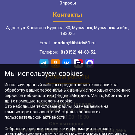
Опросы
Контакты
Адрес: ул. Капитана Буркова, 30, Мурманск, Мурманская обл.,
183025
Email:
modub@libkids51.ru
Телефон:
8 (8152) 44-63-52
Мы используем cookies
Режим работы
Используя данный сайт, вы предоставляете согласие на
ПН–ПТ:
10:00–18:00
обработку ваших персональных данных с помощью сторонних
сервисов веб-аналитики (Яндекс.Метрика, Mail.ru, ВКонтакте и
ВС:
11:00–18:00
др.) с помощью технологии cookie.
"БиблиоДвиж" (цоколь)
:
Это небольшие текстовые файлы, размещаемые на
ПН–ЧТ
:
11:00–19:00
компьютере пользователей с целью анализа их
ПТ, ВС:
11:00–18:00
пользовательской активности.
СБ– выходной
Собранная при помощи cookie информация не может
Последний понедельник месяца – санитарный день
идентифицировать вас, однако может помочь нам улучшить