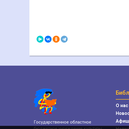
Библ
О нас
Ново
Афиш
Государственное областное
бюджетное учреждение культуры
Напис