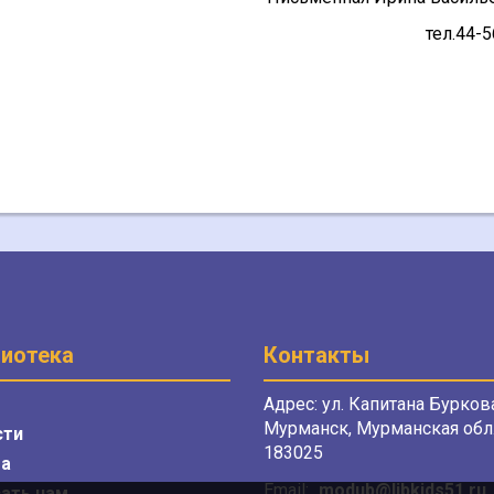
тел.44-5
иотека
Контакты
Адрес: ул. Капитана Буркова
Мурманск, Мурманская обл.
сти
183025
а
Email:
modub@libkids51.ru
ать нам