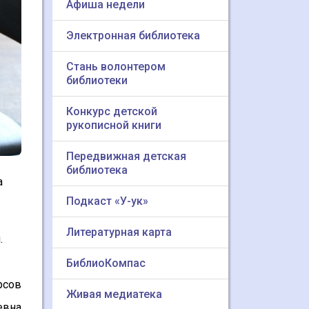
Афиша недели
Электронная библиотека
Стань волонтером
библиотеки
Конкурс детской
рукописной книги
Передвижная детская
библиотека
а
Подкаст «У-ук»
Литературная карта
.
БиблиоКомпас
рсов
Живая медиатека
евна