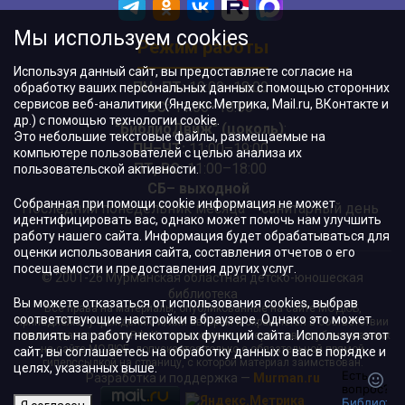
Мы используем cookies
Режим работы
Используя данный сайт, вы предоставляете согласие на
ПН–ПТ:
10:00–18:00
обработку ваших персональных данных с помощью сторонних
сервисов веб-аналитики (Яндекс.Метрика, Mail.ru, ВКонтакте и
ВС:
11:00–18:00
др.) с помощью технологии cookie.
"БиблиоДвиж" (цоколь)
:
Это небольшие текстовые файлы, размещаемые на
ПН–ЧТ
:
11:00–19:00
компьютере пользователей с целью анализа их
ПТ, ВС:
11:00–18:00
пользовательской активности.
СБ– выходной
Собранная при помощи cookie информация не может
Последний понедельник месяца – санитарный день
идентифицировать вас, однако может помочь нам улучшить
работу нашего сайта. Информация будет обрабатываться для
оценки использования сайта, составления отчетов о его
посещаемости и предоставления других услуг.
© 2001-26 Мурманская областная детско-юношеская
библиотека
Вы можете отказаться от использования cookies, выбрав
Все права на материалы, опубликованные на сайте МОДЮБ,
соответствующие настройки в браузере. Однако это может
принадлежат учреждению и/или авторам и охраняются в соответствии
повлиять на работу некоторых функций сайта. Используя этот
с законодательством РФ. Использование материалов, опубликованных
на сайте МОДЮБ, допускается только с обязательной прямой
сайт, вы соглашаетесь на обработку данных о вас в порядке и
гиперссылкой на страницу, с которой материал заимствован.
целях, указанных выше.
Разработка и поддержка —
Murman.ru