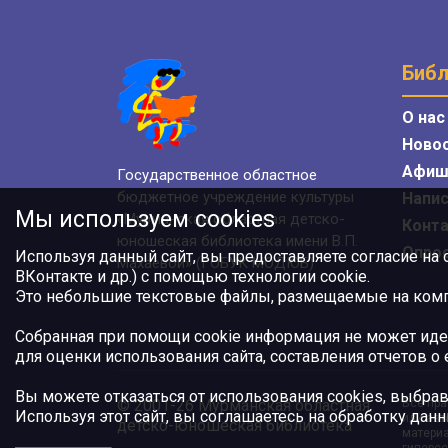
Библ
О нас
Ново
Афиш
Государственное областное
бюджетное учреждение культуры
Напис
Мы используем cookies
«Мурманская областная детско-
Конт
юношеская библиотека имени В.П.
Опро
Используя данный сайт, вы предоставляете согласие на
Махаевой» (ГОБУК МОДЮБ)
ВКонтакте и др.) с помощью технологии cookie.
Это небольшие текстовые файлы, размещаемые на компь
Собранная при помощи cookie информация не может иде
для оценки использования сайта, составления отчетов о
Вы можете отказаться от использования cookies, выбрав
© 2001-26 Мурманская областная
Все пра
Используя этот сайт, вы соглашаетесь на обработку данн
или авт
детско-юношеская библиотека
материа