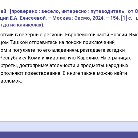
й : [проверено : весело, интересно : путеводитель : от 8
и Е.А. Елисеевой. – Москва : Эксмо, 2024. – 154, [1] с. : 
егда на каникулах).
ествии в северные регионы Европейской части России. Вм
цом Тишкой отправитесь на поиски приключений,
м и погуляете по его владениям, разгадаете загадки
е Республику Коми и живописную Карелию. На страницах
ортреты, достопримечательности и предметы народных
дополняют повествование. В книге также можно найти
оволомок.