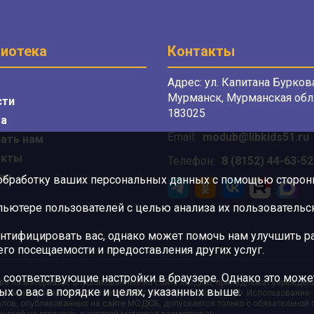
иотека
Контакты
Адрес: ул. Капитана Буркова
Мурманск, Мурманская обл.
сти
183025
а
Email:
modub@libkids51.ru
ать нам
акты
Телефон:
8 (8152) 44-63-52
сы
 обработку ваших персональных данных с помощью сторонни
ютере пользователей с целью анализа их пользовательск
нтифицировать вас, однако может помочь нам улучшить ра
 его посещаемости и предоставления других услуг.
 соответствующие настройки в браузере. Однако это может
ва на материалы, опубликованные на сайте МОДЮБ, принадлежат учрежден
ых о вас в порядке и целях, указанных выше.
орам и охраняются в соответствии с законодательством РФ. Использование
лов, опубликованных на сайте МОДЮБ, допускается только с обязательной