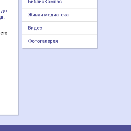
БиблиоКомпас
 до
Живая медиатека
цв.
Видео
есте
Фотогалерея